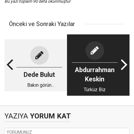
Bu yazı toplam 90 defa okunmuştur
Önceki ve Sonraki Yazılar
Abdurrahman
Dede Bulut
Keskin
Bakın görün
Türküz Biz
memleketin halini
YAZIYA
YORUM KAT