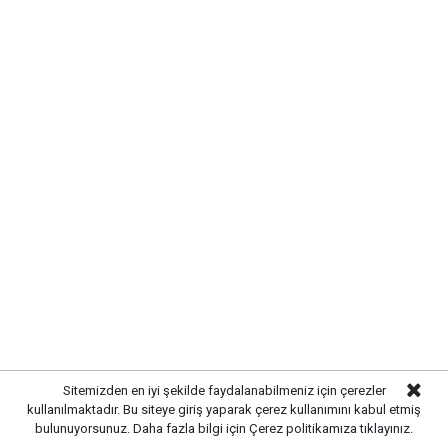
No:3/a Yahşihan / Kırıkkale
→ Yahşihan Belediye Binası 500 Metre Ilerisi
0 (318) 357-34-23
Etiketler :
Kırkkale nöbetçi eczane haberleri
Gelişmelerden haberdar olmak
için Google News'te
Gazetekale.com'a abone olun!
HABERE
YORUM KAT
Sitemizden en iyi şekilde faydalanabilmeniz için çerezler
kullanılmaktadır. Bu siteye giriş yaparak çerez kullanımını kabul etmiş
bulunuyorsunuz. Daha fazla bilgi için
Çerez politikamıza
tıklayınız.