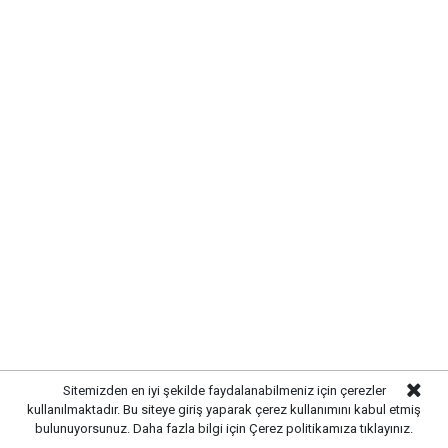
TRAFİKTE KISA SÜRELİ AKSAMA
YAŞANDI
Kaza
nedeniyle yolun ilgili bölümünde trafik kontrollü
olarak sağlanırken, polis ekipleri bölgede güvenlik
önlemleri aldı. Hasar gören kamyon ve çekicinin
kaldırılmasının ardından trafik akışı normale döndü.
KAZAYLA İLGİLİ SORUŞTURMA
BAŞLATILDI
Sitemizden en iyi şekilde faydalanabilmeniz için çerezler
kullanılmaktadır. Bu siteye giriş yaparak çerez kullanımını kabul etmiş
Polis ekipleri,
kazanın meydana geliş nedenini
bulunuyorsunuz. Daha fazla bilgi için
Çerez politikamıza
tıklayınız.
belirlemek amacıyla olay yerinde detaylı inceleme