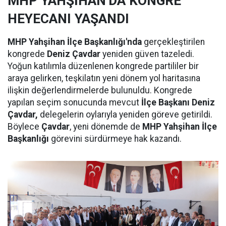
MHP YAHŞİHAN'DA KONGRE
HEYECANI YAŞANDI
MHP Yahşihan İlçe Başkanlığı'nda
gerçekleştirilen
kongrede
Deniz Çavdar
yeniden güven tazeledi.
Yoğun katılımla düzenlenen kongrede partililer bir
araya gelirken, teşkilatın yeni dönem yol haritasına
ilişkin değerlendirmelerde bulunuldu. Kongrede
yapılan seçim sonucunda mevcut
İlçe Başkanı Deniz
Çavdar,
delegelerin oylarıyla yeniden göreve getirildi.
Böylece
Çavdar
, yeni dönemde de
MHP Yahşihan İlçe
Başkanlığı
görevini sürdürmeye hak kazandı.