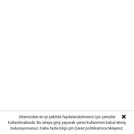
SIRADA YOL VE ÇEVRE
Sitemizden en iyi şekilde faydalanabilmeniz için çerezler
DÜZENLEMESİ VAR
kullanılmaktadır. Bu siteye giriş yaparak çerez kullanımını kabul etmiş
bulunuyorsunuz. Daha fazla bilgi için
Çerez politikamıza
tıklayınız.