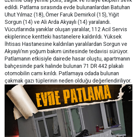
üzerine olay yerine polis, sağlık ve itfaiye ekipleri sevk
edildi. Patlama sırasında evde bulunanlardan Batuhan
Uhut Yılmaz (18), Ömer Faruk Demirkol (15), Yiğit
Sorgun (14) ve Ali Arda Akyaylı (14) yaralandı.
Vücutlarında yanıklar oluşan yaralılar, 112 Acil Servis
ekiplerince kentteki hastanelere kaldırıldı. Yüksek
İhtisas Hastanesine kaldırılan yaralılardan Sorgun ve
Akyaylı’nın yoğum bakım ünitesinde tedavisi sürüyor.
Patlamanın etkisiyle dairede hasar oluştu, apartmanın
bahçesinde park halinde bulunan 71 DR 442 plakalı
otomobilin camı kırıldı. Patlamaya odada bulunan
çakmak gazı tüplerinin neden olduğu değerlendiriliyor.