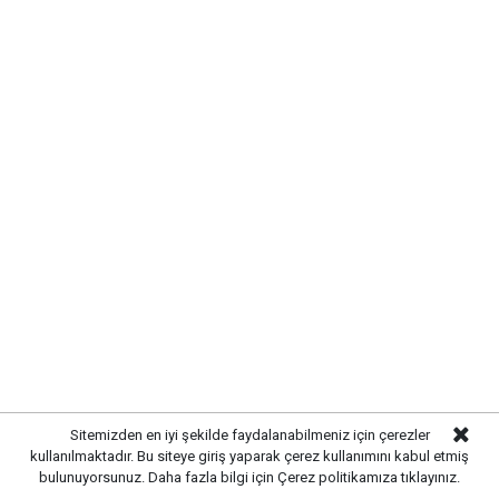
Kırıkkale’de hayvan hastalıklarına
karşı denetimler artırıldı
Yayınlanma:
07 Ağustos 2026 Cuma 13:07
Sitemizden en iyi şekilde faydalanabilmeniz için çerezler
kullanılmaktadır. Bu siteye giriş yaparak çerez kullanımını kabul etmiş
bulunuyorsunuz. Daha fazla bilgi için
Çerez politikamıza
tıklayınız.
Gazetekale.com
Haber Merkezi