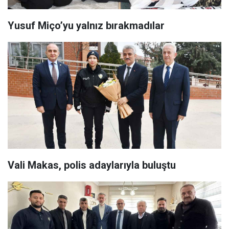
Yusuf Miço’yu yalnız bırakmadılar
Vali Makas, polis adaylarıyla buluştu