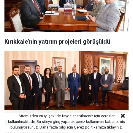
Kırıkkale’nin yatırım projeleri görüşüldü
Sitemizden en iyi şekilde faydalanabilmeniz için çerezler
Kırıkkale Barosu, Vali Makas’ı ziyaret etti
kullanılmaktadır. Bu siteye giriş yaparak çerez kullanımını kabul etmiş
bulunuyorsunuz. Daha fazla bilgi için
Çerez politikamıza
tıklayınız.