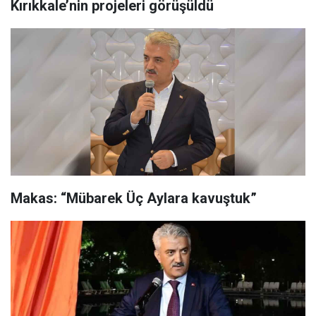
Kırıkkale’nin projeleri görüşüldü
Makas: “Mübarek Üç Aylara kavuştuk”