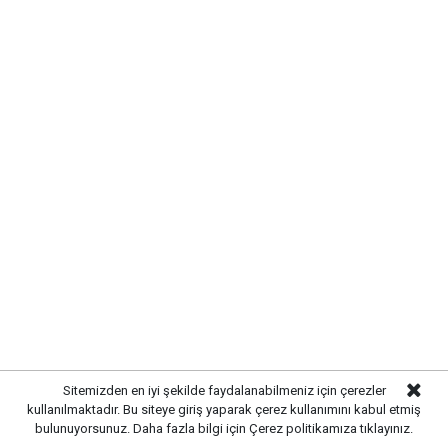
kontrolleri gerçekleştirilirken, yetiştiricilere
hastalıklarla mücadele konusunda bilgilendirmelerde
bulunuldu. Hayvan hareketlerinin takip edilmesi ve
olası risklerin erken tespit edilmesi amacıyla
denetimlerin titizlikle sürdürüldüğü belirtildi.
Sitemizden en iyi şekilde faydalanabilmeniz için çerezler
kullanılmaktadır. Bu siteye giriş yaparak çerez kullanımını kabul etmiş
bulunuyorsunuz. Daha fazla bilgi için
Çerez politikamıza
tıklayınız.