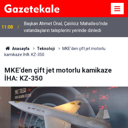
Başkan Ahmet Önal, Çalılıöz Mahallesi’nde
11:08
vatandaşların taleplerini yerinde dinledi
Anasayfa
Teknoloji
MKE’den çift jet motorlu
kamikaze İHA: KZ-350
MKE’den çift jet motorlu kamikaze
İHA: KZ-350