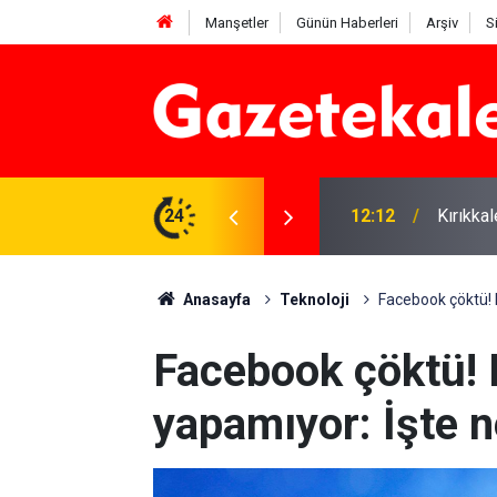
Manşetler
Günün Haberleri
Arşiv
S
 karşı denetimler artırıldı
24
12:12
Kırıkka
Anasayfa
Teknoloji
Facebook çöktü! K
Facebook çöktü! 
yapamıyor: İşte n