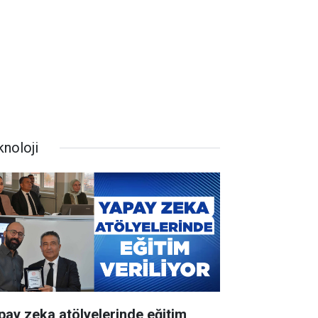
knoloji
pay zeka atölyelerinde eğitim