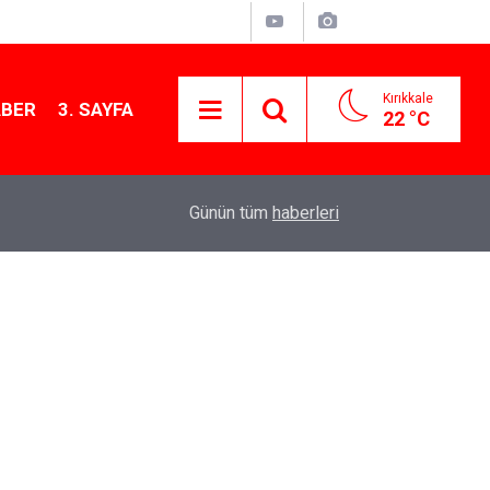
Kırıkkale
ABER
3. SAYFA
22 °C
11:21
MKE’nin Yerli Savunma Teknolojileri Dünya Sah
Günün tüm
haberleri