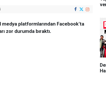
ver
i
al medya platformlarından Facebook’ta
arı zor durumda bıraktı.
De
Ha