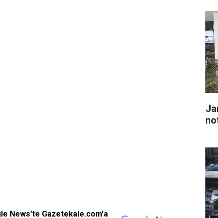
Ja
no
gle News'te Gazetekale.com'a