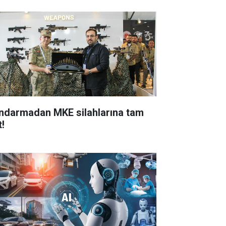
ndarmadan MKE silahlarına tam
t!