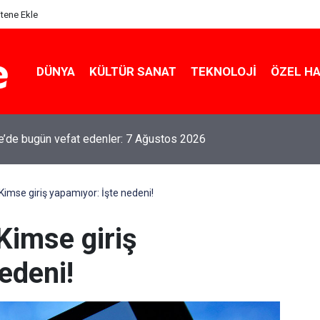
itene Ekle
DÜNYA
KÜLTÜR SANAT
TEKNOLOJI
ÖZEL H
le’de bugün vefat edenler: 7 Ağustos 2026
imse giriş yapamıyor: İşte nedeni!
Kimse giriş
edeni!