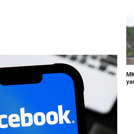
MK
ya