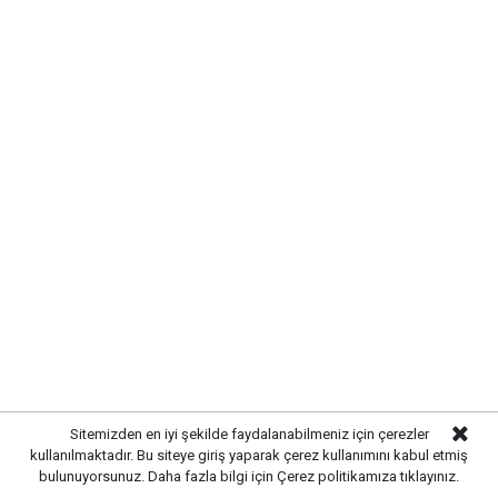
oluşturuldu. Tamamlanan altyapı sayesinde
yağışlardan kaynaklanabilecek olumsuzlukların önüne
geçilmesi ve vatandaşların daha konforlu bir yaşam
alanına kavuşması amaçlanıyor.
Sitemizden en iyi şekilde faydalanabilmeniz için çerezler
kullanılmaktadır. Bu siteye giriş yaparak çerez kullanımını kabul etmiş
bulunuyorsunuz. Daha fazla bilgi için
Çerez politikamıza
tıklayınız.