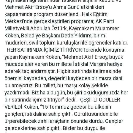
Kaymakamlığı tarafından İstiklal Marşının Kabulü ve
Mehmet Akif Ersoy’u Anma Günü etkinlikleri
kapsamında program düzenlendi. Halk Eğitim
Merkezi’nde gerçekleştirilen programa; AK Parti
Milletvekili Abdullah Öztürk, Kaymakam Muammer
Köken, Belediye Başkanı Dede Yıldırım, birim
müdürleri, sivil toplum kuruluşları ile öğrenciler katıldı.
HER SATIRINDA İÇİMİZ TİTRİYOR Törende konuşma
yapan Kaymakam Köken, “Mehmet Akif Ersoy, büyük
mücadeleler veren bu millete İstiklal Marşını hediye
ederek taçlandırmıştır. Hiçbir satırında kelimesinde
önemini kaybeden, değerini kaybeden bir mısra dahi
bulamıyoruz. Bu millet, bu marşı kolay şekilde
yazdırmadı. Biz hala bugün, bu şiiri okuduğumuzda her
bir satırında içimiz titriyor” dedi. ÇEŞİTLİ ÖDÜLLER
VERİLDİ Köken, “15 Temmuz gecesi bu ülkenin
gençleri, istiklaline sahip çıktı. Gürültüsünden bile
ürperebilecek zırhlı araçların önünde durdu. Gençler
geleceklerine sahip çıktı. Bizler bu duygu ile