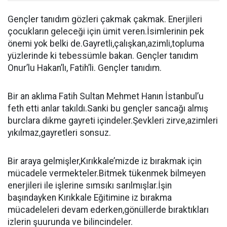
Gençler tanıdım gözleri çakmak çakmak. Enerjileri
çocukların geleceği için ümit veren.İsimlerinin pek
önemi yok belki de.Gayretli,çalışkan,azimli,topluma
yüzlerinde ki tebessümle bakan. Gençler tanıdım
Onur’lu Hakan’lı, Fatih’li. Gençler tanıdım.
Bir an aklıma Fatih Sultan Mehmet Hanın İstanbul’u
feth etti anlar takıldı.Sanki bu gençler sancağı almış
burclara dikme gayreti içindeler.Şevkleri zirve,azimleri
yıkılmaz,gayretleri sonsuz.
Bir araya gelmişler,Kırıkkale’mizde iz bırakmak için
mücadele vermekteler.Bitmek tükenmek bilmeyen
enerjileri ile işlerine sımsıkı sarılmışlar.İşin
başındayken Kırıkkale Eğitimine iz bırakma
mücadeleleri devam ederken,gönüllerde bıraktıkları
izlerin şuurunda ve bilincindeler.