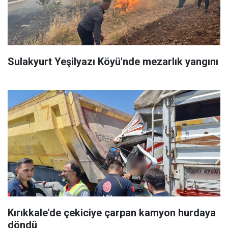
Sulakyurt Yeşilyazı Köyü'nde mezarlık yangını
Kırıkkale'de çekiciye çarpan kamyon hurdaya
döndü