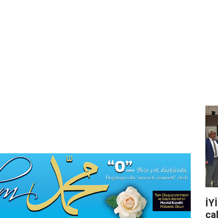
İY
ça