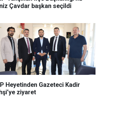
niz Çavdar başkan seçildi
P Heyetinden Gazeteci Kadir
hşi’ye ziyaret