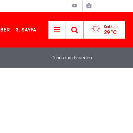
Kırıkkale
ABER
3. SAYFA
29 °C
10:44
YENİ Parti Kırıkkale Teşkilatı Balışeyh’te çiftçile
Günün tüm
haberleri