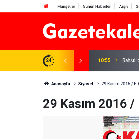
Manşetler
Günün Haberleri
Arşiv
S
llesi’nde vatandaşların taleplerini yerinde
24
10:55
Bahşılı'
Anasayfa
Siyaset
29 Kasım 2016 / E
29 Kasım 2016 /