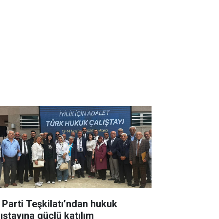
İ Parti Teşkilatı’ndan hukuk
lıştayına güçlü katılım