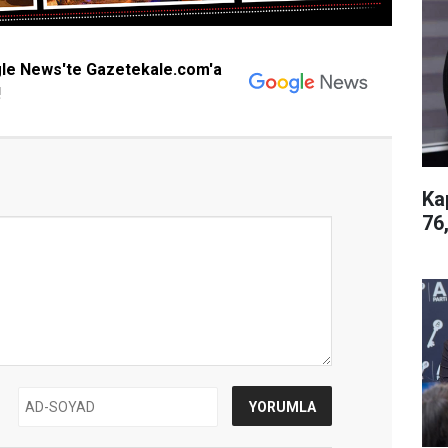
gle News'te Gazetekale.com'a
!
Ka
76