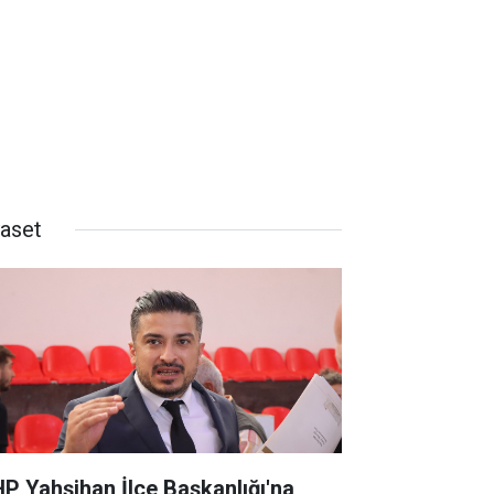
yaset
P Yahşihan İlçe Başkanlığı'na