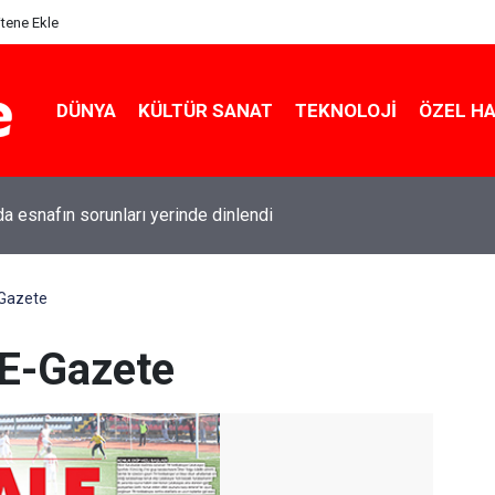
itene Ekle
DÜNYA
KÜLTÜR SANAT
TEKNOLOJI
ÖZEL H
da esnafın sorunları yerinde dinlendi
-Gazete
 E-Gazete