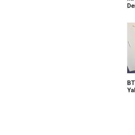
De
BT
Ya