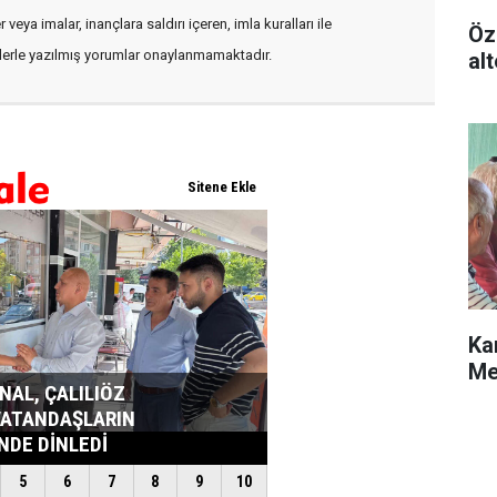
veya imalar, inançlara saldırı içeren, imla kuralları ile
Öz
flerle yazılmış yorumlar onaylanmamaktadır.
alt
Ka
Me