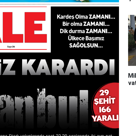
Mil
va