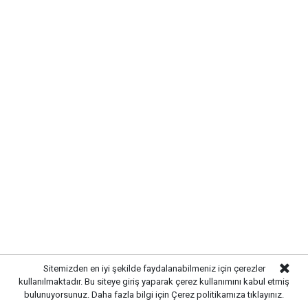
TERÖRSÜZ TÜRKİYE İSTİYORUZ
Türkiye’nin terörden arındırılması konusunda partisinin
desteğinin bulunduğunu belirten Hayati Çetin, ancak
sürecin şehit aileleri ve gazilerin hassasiyetleri
gözetilerek yürütülmesi gerektiğini ifade etti.Çetin,
Türkiye’nin terörle mücadelede ağır bedeller ödediğini
belirterek, şehitlerin ve gazilerin haklarının
korunmasının devletin öncelikleri arasında olması
gerektiğini savundu.Anahtar Parti Genel Başkan
Yardımcısı Çetin, “Terörsüz Türkiye” hedefinin
toplumun ortak beklentisi olduğunu ancak bu hedefe
ulaşılırken milletin vicdanını rahatsız edecek
uygulamalardan kaçınılması gerektiğini dile getirdi.
Sitemizden en iyi şekilde faydalanabilmeniz için çerezler
kullanılmaktadır. Bu siteye giriş yaparak çerez kullanımını kabul etmiş
bulunuyorsunuz. Daha fazla bilgi için
Çerez politikamıza
tıklayınız.