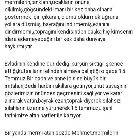
mermilerin,tankların,uçakların önüne
dikilmiş,göğsündeki imanı bir kez daha cihana
göstermek için çıkaran, ölümü öldürmek uğruna
yollara düşmüş, bayrağını indirmemiş,ezanını
dindirmemiş,toprağını kendisinden başka hiç kimsenin
idare edemeyeceğini bir kez daha dünyaya
haykırmıştır.
Evladının kendine dur dediği,kurşun sıktığı,işkence
ettiği,kutsallarını elinden almaya çalıştığı o gece 15
Temmuz.Bir baba ve anne için ne büyük bir
imtahan,Bedir harbini akıllara getiriyor,uhut savaşının
gözlerimizin önünden geçmesini sağlıyor ve karar
alınarak vatan,bayrak ezan,toprak diyerek silahsız
silahların üzerine yürünerek 15 temmuzu şanlı
tarihimize altın harfler ile kazıyor.
Bir yanda mermi atan sözde Mehmet,mermilerin