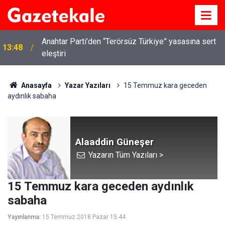
Anahtar Parti’den “Terörsüz Türkiye” yasasına sert
13:48
eleştiri
Kırıkkale’de hayvan hastalıklarına karşı denetimler
13:07
artırıldı
Anasayfa
Yazar Yazıları
15 Temmuz kara geceden
aydınlık sabaha
Alaaddin Güneşer
Yazarın Tüm Yazıları >
15 Temmuz kara geceden aydınlık
sabaha
Yayınlanma:
15 Temmuz 2018 Pazar 15:44