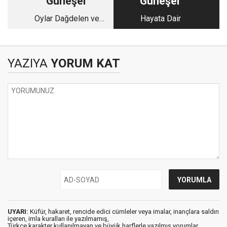
Güneşer
Güneşer
Oylar Dağdelen ve
Hayata Dair
Bozdemir’in
YAZIYA
YORUM KAT
UYARI:
Küfür, hakaret, rencide edici cümleler veya imalar, inançlara saldırı
içeren, imla kuralları ile yazılmamış,
Türkçe karakter kullanılmayan ve büyük harflerle yazılmış yorumlar