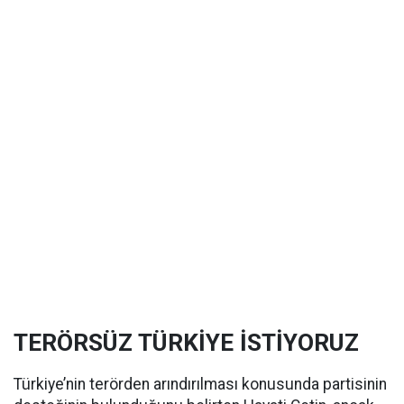
TERÖRSÜZ TÜRKİYE İSTİYORUZ
Türkiye’nin terörden arındırılması konusunda partisinin