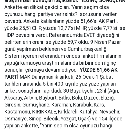
araştırması' sonuçları açıklandı.
İLGİNÇ SONUÇLAR
Ankette en dikkat çekici olan, 'Yarın seçim olsa
oyunuzu hangi partiye verirsiniz?' sorusuna verilen
cevaptı. Ankete katılanların yüzde 51,66’sı AK Parti,
yüzde 25,5’i CHP, yüzde 12,77’si MHP, yüzde 7,77’si ise
HDP cevabını verdi. Referandum’da EVET diyeceğini
belirtenlerin oranı ise yüzde 59,7 oldu. 9 Nisan Pazar
günü yapılması beklenen ve Cumhurbaşkanlığı
Sistemi içeren referandum öncesi anket firmalarının
yaptığı kamuoyu araştırmalarında birbirinden ilginç
sonuçlar çıkmaya devam ediyor.
YÜZDE 51,66 AK
PARTİ
MAK Danışmanlık şirketi, 26 Ocak-1 Şubat
tarihleri arasında 5 bin 400 kişi ile yüz yüze yapılan
anket sonuçlarını açıkladı. 30 Büyükşehir, 23 il (Ağrı,
Aksaray, Artvin, Bayburt, Bitlis, Bolu, Düzce, Elazığ,
Giresin, Gümüşhane, Karaman, Karabük, Kars,
Kastamonu, KIRIKKALE, Kırklareli, Kütahya, Nevşehir,
Osmaniye, Sinop, Bilecik, Yozgat, Uşak) ve 154 ilçede
yapılan ankette, "Yarın seçim olsa oyunuzu hangi