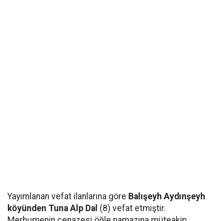
Yayımlanan vefat ilanlarına göre
Balışeyh Aydınşeyh
köyünden Tuna Alp Dal
(8) vefat etmiştir.
Merhumenin cenazesi öğle namazına müteakip