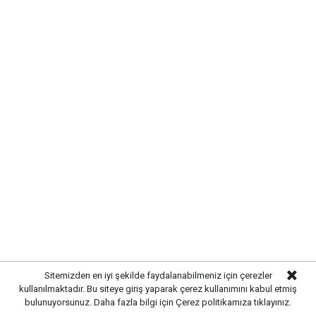
Mahallesi'nde vatandaşlarla bir araya gelerek talep
ve önerileri dinledi. Önal, çözüm odaklı
belediyecilik anlayışıyla çalışmaların süreceğini
vurguladı.
Sitemizden en iyi şekilde faydalanabilmeniz için çerezler
kullanılmaktadır. Bu siteye giriş yaparak çerez kullanımını kabul etmiş
bulunuyorsunuz. Daha fazla bilgi için
Çerez politikamıza
tıklayınız.