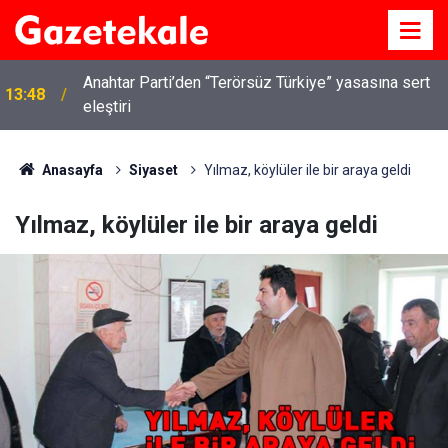
Anahtar Parti’den “Terörsüz Türkiye” yasasına sert
13:48
eleştiri
Kırıkkale’de hayvan hastalıklarına karşı denetimler
13:07
artırıldı
Anasayfa
Siyaset
Yılmaz, köylüler ile bir araya geldi
Yılmaz, köylüler ile bir araya geldi