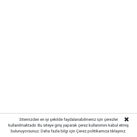
Alaaddin Mahallesi, Cumhuriyet Caddesi, 60 Sokak,
No:3/a Yahşihan / Kırıkkale
→ Yahşihan Belediye Binası 500 Metre Ilerisi
0 (318) 357-34-23
Etiketler :
Kırkkale nöbetçi eczane haberleri
Gelişmelerden haberdar olmak
için Google News'te
Gazetekale.com'a abone olun!
Sitemizden en iyi şekilde faydalanabilmeniz için çerezler
HABERE
YORUM KAT
kullanılmaktadır. Bu siteye giriş yaparak çerez kullanımını kabul etmiş
bulunuyorsunuz. Daha fazla bilgi için
Çerez politikamıza
tıklayınız.