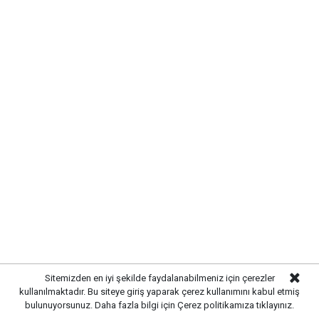
Yayınlanma:
07 Ağustos 2026 Cuma 11:08
Gazetekale.com
Haber Merkezi
Kırıkkale Belediye Başkanı Ahmet Önal, Çalılıöz
Mahallesi'nde vatandaşlarla bir araya gelerek talep
ve önerileri dinledi. Önal, çözüm odaklı
Sitemizden en iyi şekilde faydalanabilmeniz için çerezler
kullanılmaktadır. Bu siteye giriş yaparak çerez kullanımını kabul etmiş
belediyecilik anlayışıyla çalışmaların süreceğini
bulunuyorsunuz. Daha fazla bilgi için
Çerez politikamıza
tıklayınız.
vurguladı.