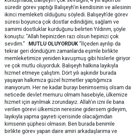
konuşmada, Balışeyh'i çok sevdiğini, 4 yılı aşkın bir
süredir görev yaptığı Balışeyh'in kendisinin ve ailesinin
ikinci memleketi olduğunu söyledi. Balışeyh'de görev
süresi boyunca çok dostlar edindiğini, sağlam ve
samimi dostluklar kurduğunu belirten Yıldırım, şöyle
konuştu: "Allah hepinizden razı olsun hepinizi çok
sevdim.”
MUTLU OLUYORDUK
“İlçeden ayrılıp da
tekrar geri döndüğüm zamanlarda eşimle birlikte
memleketimize yeniden kavuşmuş gibi hislerle giriyor
ve çok mutlu oluyorduk. Balışeyh halkına layıkıyla
hizmet etmeye çalıştım. Dört yılı aşkındır burada
yaşayan halkımıza güzel hizmetler yaptığımıza
inanıyorum. Her ne kadar burayı benimsemiş olsam da
neticede devlet memuru olmam hasebiyle, ülkemize
hizmet için ayrılmak zorundayız. Allah'ın izni ile bana
verilen görevi ülkemizin neresine gidersem gideyim,
layıkıyla yapma gayreti içerisinde olacağımdan
kimsenin şüphesi olmasın. Ben burada benimle
birlikte görev yapan daire amiri arkadaşlarıma ve