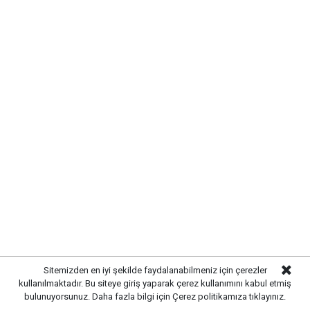
Erol Ayan, TSO 1. Meslek Grubuna
Beyaz Listeden aday
Sitemizden en iyi şekilde faydalanabilmeniz için çerezler
kullanılmaktadır. Bu siteye giriş yaparak çerez kullanımını kabul etmiş
bulunuyorsunuz. Daha fazla bilgi için
Çerez politikamıza
tıklayınız.