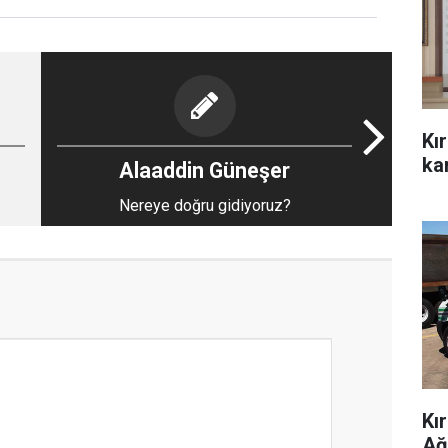
Kı
kar
Alaaddin Güneşer
Nereye doğru gidiyoruz?
Kı
Ağ