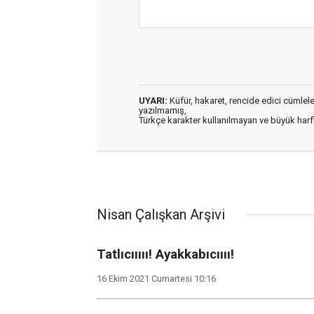
UYARI:
Küfür, hakaret, rencide edici cümleler 
yazılmamış,
Türkçe karakter kullanılmayan ve büyük har
Nisan Çalışkan Arşivi
Tatlıcııııı! Ayakkabıcıııı!
16 Ekim 2021 Cumartesi 10:16