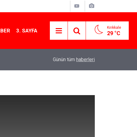
Kırıkkale
ABER
3. SAYFA
29 °C
13:07
Kırıkkale’de hayvan hastalıklarına karşı denetimler
Günün tüm
haberleri