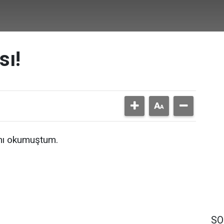
sı!
ını okumuştum.
SO