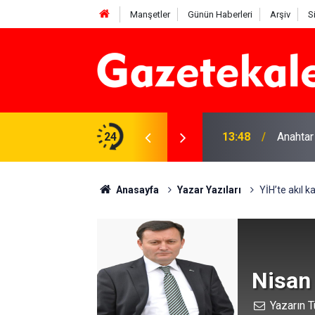
Manşetler
Günün Haberleri
Arşiv
S
na Beyaz Listeden aday
24
13:48
Anahtar
Anasayfa
Yazar Yazıları
YİH’te akıl k
Nisan
Yazarın T