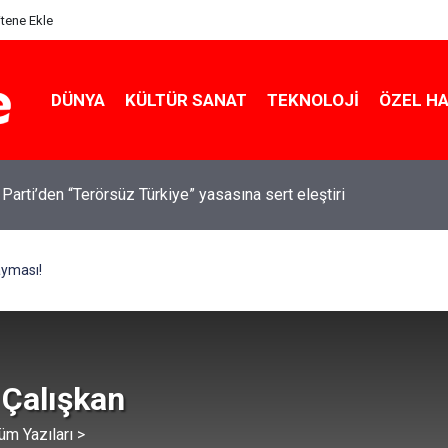
itene Ekle
DÜNYA
KÜLTÜR SANAT
TEKNOLOJI
ÖZEL H
 Parti’den “Terörsüz Türkiye” yasasına sert eleştiri
ayması!
 Çalışkan
üm Yazıları >