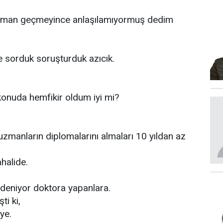
 zaman geçmeyince anlaşılamıyormuş dedim
e sorduk soruşturduk azıcık.
onuda hemfikir oldum iyi mi?
uzmanların diplomalarını almaları 10 yıldan az
halide.
deniyor doktora yapanlara.
ti ki,
iye.