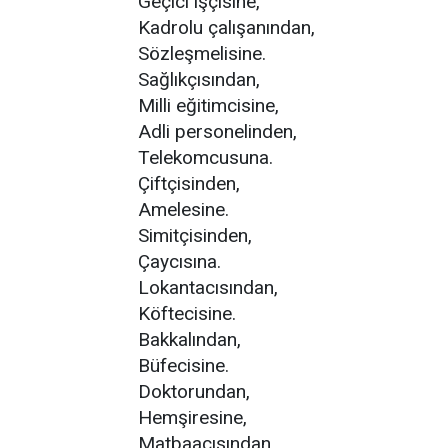
Geçici işçisine,
Kadrolu çalışanından,
Sözleşmelisine.
Sağlıkçısından,
Milli eğitimcisine,
Adli personelinden,
Telekomcusuna.
Çiftçisinden,
Amelesine.
Simitçisinden,
Çaycısına.
Lokantacısından,
Köftecisine.
Bakkalından,
Büfecisine.
Doktorundan,
Hemşiresine,
Matbaacısından