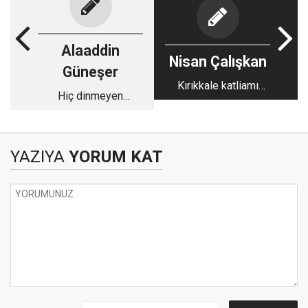
Alaaddin
Nisan Çalışkan
Güneşer
Kırıkkale katliamı
Hiç dinmeyen
yaşadı mı, yaşamadı
gözyaşları
mı?
YAZIYA
YORUM KAT