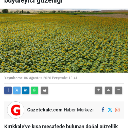
büyüleyici güzelliği
Yayınlanma:
06 Ağustos 2026 Perşembe 13:41
Gazetekale.com
Haber Merkezi
Kırıkkale'ye kısa mesafede bulunan doğal güzellik,