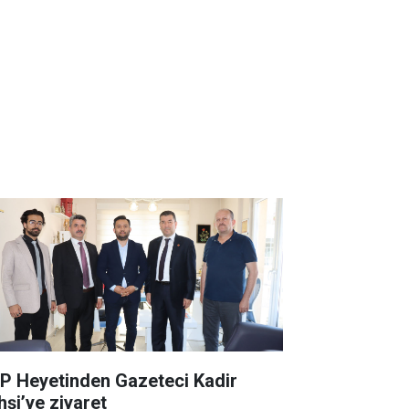
P Heyetinden Gazeteci Kadir
hşi’ye ziyaret