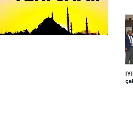
İY
ça