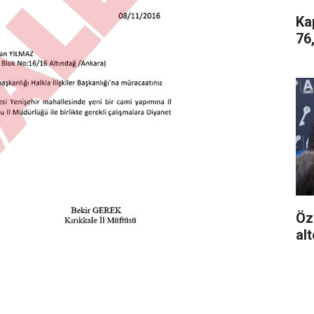
Ka
76
Öz
alt