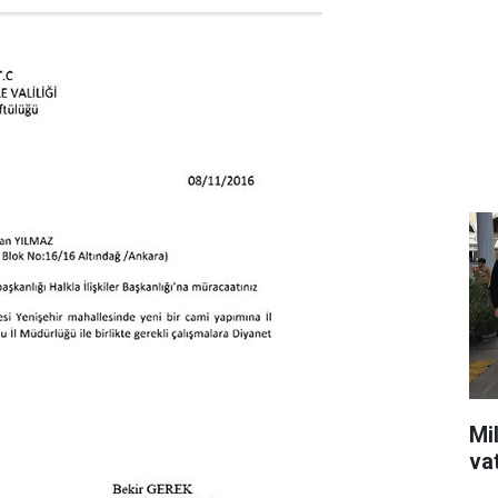
Mil
va