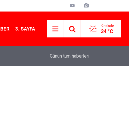
Kırıkkale
ABER
3. SAYFA
34 °C
13:07
Kırıkkale’de hayvan hastalıklarına karşı denetimler
Günün tüm
haberleri