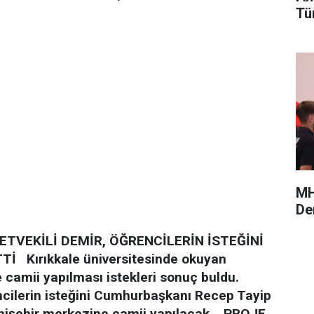
Tü
MH
De
ETVEKİLİ DEMİR, ÖĞRENCİLERİN İSTEĞİNİ
TTİ
Kırıkkale üniversitesinde okuyan
 camii yapılması istekleri sonuç buldu.
ncilerin isteğini Cumhurbaşkanı Recep Tayip
nişehir merkezine camii yapılacak.
PROJE