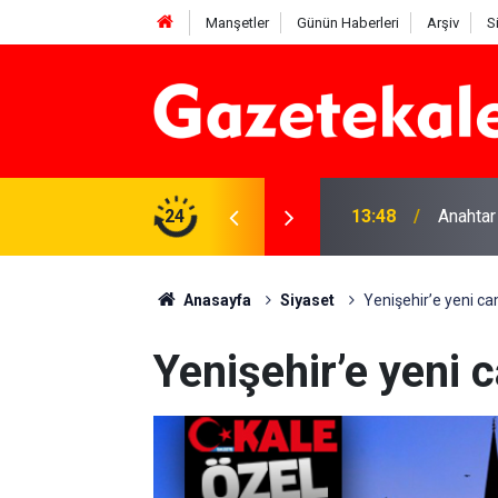
Manşetler
Günün Haberleri
Arşiv
S
na Beyaz Listeden aday
24
13:48
Anahtar
Anasayfa
Siyaset
Yenişehir’e yeni ca
Yenişehir’e yeni 