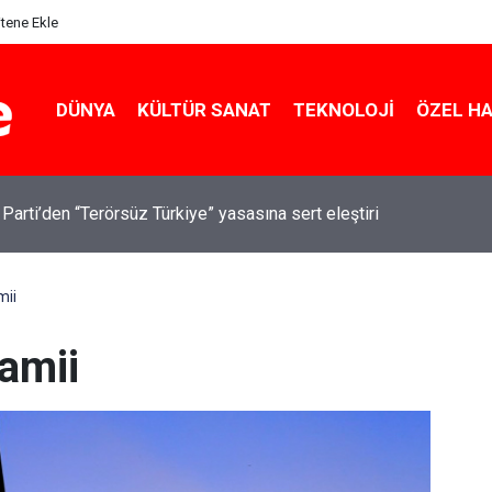
itene Ekle
DÜNYA
KÜLTÜR SANAT
TEKNOLOJI
ÖZEL H
 Parti’den “Terörsüz Türkiye” yasasına sert eleştiri
mii
camii