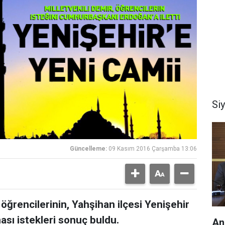
Si
Güncelleme:
09 Kasım 2016 Çarşamba 13:06
öğrencilerinin, Yahşihan ilçesi Yenişehir
sı istekleri sonuç buldu.
An