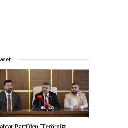
yaset
ahtar Parti’den “Terörsüz