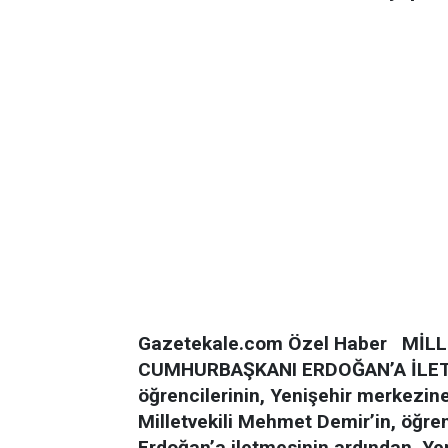
Gazetekale.com Özel Haber
MİLL
CUMHURBAŞKANI ERDOĞAN’A İLE
öğrencilerinin, Yenişehir merkezine
Milletvekili Mehmet Demir’in, öğre
Erdoğan’a iletmesinin ardından, Ye