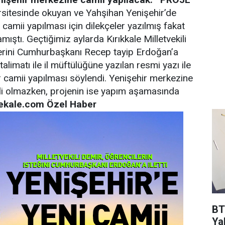
rsitesinde okuyan ve Yahşihan Yenişehir’de
camii yapılması için dilekçeler yazılmış fakat
mıştı. Geçtiğimiz aylarda Kırıkkale Milletvekili
lerini Cumhurbaşkanı Recep tayip Erdoğan’a
limatı ile il müftülüğüne yazılan resmi yazı ile
 camii yapılması söylendi. Yenişehir merkezine
lli olmazken, projenin ise yapım aşamasında
ekale.com Özel Haber
BT
Ya