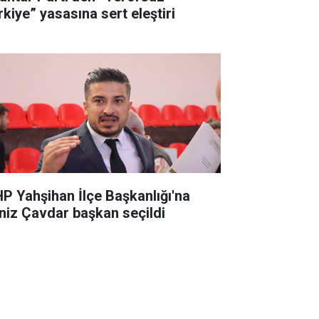
rkiye” yasasına sert eleştiri
P Yahşihan İlçe Başkanlığı'na
niz Çavdar başkan seçildi