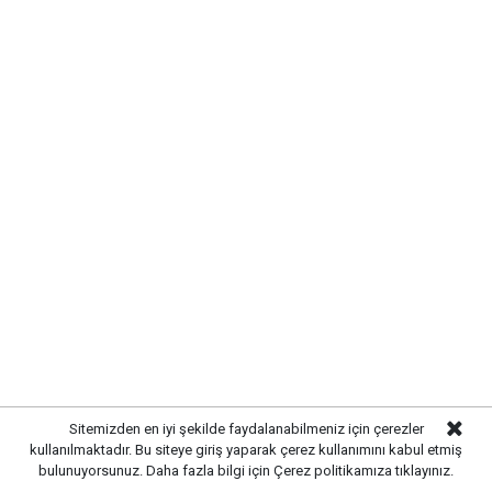
Yayınlanma:
07 Ağustos 2026 Cuma 11:08
Gazetekale.com
Haber Merkezi
Kırıkkale Belediye Başkanı Ahmet Önal, Çalılıöz
Mahallesi'nde vatandaşlarla bir araya gelerek talep
ve önerileri dinledi. Önal, çözüm odaklı
belediyecilik anlayışıyla çalışmaların süreceğini
vurguladı.
Sitemizden en iyi şekilde faydalanabilmeniz için çerezler
kullanılmaktadır. Bu siteye giriş yaparak çerez kullanımını kabul etmiş
bulunuyorsunuz. Daha fazla bilgi için
Çerez politikamıza
tıklayınız.