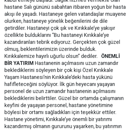
kabul etmeye başladı. Sağlık hizmeti vermekte olan
hastane Salı gününü sabahtan itibaren yoğun bir hasta
akışı ile yaşadı. Hastaneye gelen vatandaşlar muayene
olurken, hastaneye yönelik beğenilerini de dile
getirdiler. Hastaneyi çok şık ve Kırıkkale’ye yakışır
özellikte bulduklarını “Bu hastaneyi Kırıkkale’ye
kazandıranları tebrik ediyoruz. Gerçekten çok güzel
olmuş, beklentilerimizin üzerinde bulduk.
Kırıkkalemize hayırlı uğurlu olsun” dediler.
ÖNEMLİ
BİR YATIRIM
Hastanenin açılmasını uzun zamandır
beklediklerini söyleyen bir çok kişi Özel Kırıkkale
Yaşam Hastanesi’nin Kırıkkale’deki hasta yükünü
hafifleteceğini söylüyor. İlk gün heyecanı yaşayan
personel de uzun zamandır hastanenin açılmasını
beklediklerini belirttiler. Güzel bir ortamda çalışmanın
keyfini de yaşayan personel, hastane yönetimine
böylesi bir ortamı sağladıkları için teşekkür ettiler.
Hastane yönetimi, Kırıkkale’ye önemli bir yatırımı
kazandırmış olmanın gururunu yaşarken, bu yatırımın