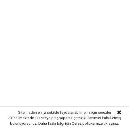
piyasalardaki dalgalanmalar, altın fiyatlarını etkilemeye
devam ederken, Kırıkkale'deki kuyumcularda da
fiyatlar güncellendi. Güvenli liman olarak görülen altına
yatırım yapmak isteyen vatandaşlar, güncel rakamları
araştırmayı sürdürüyor. İşte Kırıkkale'de güncel altın
fiyatları:
Sitemizden en iyi şekilde faydalanabilmeniz için çerezler
kullanılmaktadır. Bu siteye giriş yaparak çerez kullanımını kabul etmiş
bulunuyorsunuz. Daha fazla bilgi için
Çerez politikamıza
tıklayınız.