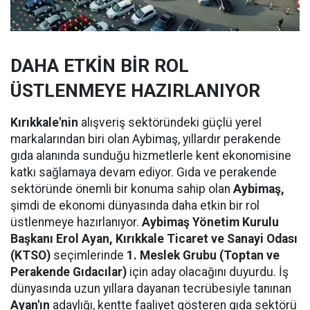
DAHA ETKİN BİR ROL
ÜSTLENMEYE HAZIRLANIYOR
Kırıkkale'nin
alışveriş sektöründeki güçlü yerel
markalarından biri olan Aybimaş, yıllardır perakende
gıda alanında sunduğu hizmetlerle kent ekonomisine
katkı sağlamaya devam ediyor. Gıda ve perakende
sektöründe önemli bir konuma sahip olan
Aybimaş,
şimdi de ekonomi dünyasında daha etkin bir rol
üstlenmeye hazırlanıyor.
Aybimaş Yönetim Kurulu
Başkanı Erol Ayan,
Kırıkkale Ticaret ve Sanayi Odası
(KTSO)
seçimlerinde
1. Meslek Grubu (Toptan ve
Perakende Gıdacılar)
için aday olacağını duyurdu. İş
dünyasında uzun yıllara dayanan tecrübesiyle tanınan
Ayan'ın
adaylığı, kentte faaliyet gösteren gıda sektörü