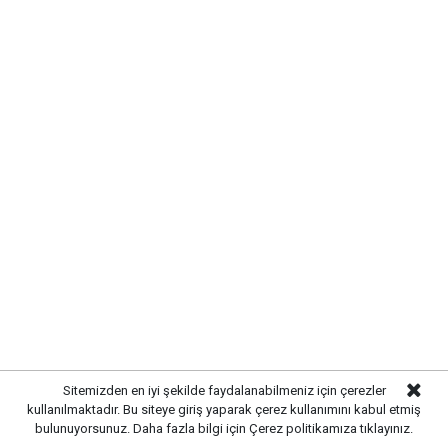
KIRIKKALE’DE HAYVAN SAĞLIĞI
İÇİN ÖNLEMLER ARTIRILDI
Kırıkkale’de hayvan hastalıklarının yayılmasını önlemek
Sitemizden en iyi şekilde faydalanabilmeniz için çerezler
ve hayvancılığın sürdürülebilirliğini sağlamak amacıyla
kullanılmaktadır. Bu siteye giriş yaparak çerez kullanımını kabul etmiş
çalışmalar hız kazandı. Yetkili ekipler, kent genelinde
bulunuyorsunuz. Daha fazla bilgi için
Çerez politikamıza
tıklayınız.