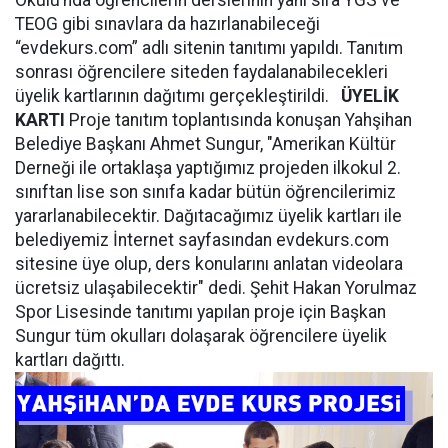
Okulu’nda öğrencilerin derslerinin yanı sıra YGS ve
TEOG gibi sınavlara da hazırlanabileceği
“evdekurs.com” adlı sitenin tanıtımı yapıldı. Tanıtım
sonrası öğrencilere siteden faydalanabilecekleri
üyelik kartlarının dağıtımı gerçekleştirildi.
ÜYELİK
KARTI
Proje tanıtım toplantısında konuşan Yahşihan
Belediye Başkanı Ahmet Sungur, "Amerikan Kültür
Derneği ile ortaklaşa yaptığımız projeden ilkokul 2.
sınıftan lise son sınıfa kadar bütün öğrencilerimiz
yararlanabilecektir. Dağıtacağımız üyelik kartları ile
belediyemiz İnternet sayfasından evdekurs.com
sitesine üye olup, ders konularını anlatan videolara
ücretsiz ulaşabilecektir" dedi. Şehit Hakan Yorulmaz
Spor Lisesinde tanıtımı yapılan proje için Başkan
Sungur tüm okulları dolaşarak öğrencilere üyelik
kartları dağıttı.