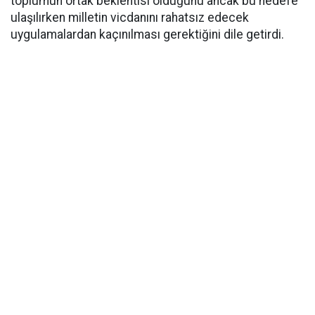
toplumun ortak beklentisi olduğunu ancak bu hedefe
ulaşılırken milletin vicdanını rahatsız edecek
uygulamalardan kaçınılması gerektiğini dile getirdi.