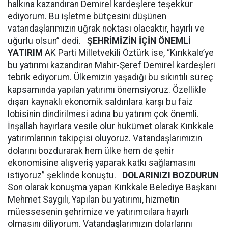
halkına kazandıran Demirel kardeşlere teşekkür
ediyorum. Bu işletme bütçesini düşünen
vatandaşlarımızın uğrak noktası olacaktır, hayırlı ve
uğurlu olsun” dedi.
ŞEHRİMİZİN İÇİN ÖNEMLİ
YATIRIM
AK Parti Milletvekili Öztürk ise, “Kırıkkale’ye
bu yatırımı kazandıran Mahir-Şeref Demirel kardeşleri
tebrik ediyorum. Ülkemizin yaşadığı bu sıkıntılı süreç
kapsamında yapılan yatırımı önemsiyoruz. Özellikle
dışarı kaynaklı ekonomik saldırılara karşı bu faiz
lobisinin dindirilmesi adına bu yatırım çok önemli.
İnşallah hayırlara vesile olur hükümet olarak Kırıkkale
yatırımlarının takipçisi oluyoruz. Vatandaşlarımızın
dolarını bozdurarak hem ülke hem de şehir
ekonomisine alışveriş yaparak katkı sağlamasını
istiyoruz” şeklinde konuştu.
DOLARINIZI BOZDURUN
Son olarak konuşma yapan Kırıkkale Belediye Başkanı
Mehmet Saygılı, Yapılan bu yatırımı, hizmetin
müessesenin şehrimize ve yatırımcılara hayırlı
olmasını diliyorum. Vatandaşlarımızın dolarlarını