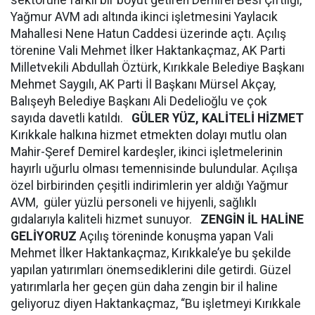
sektörüne farklı bir boyut getiren Demirel Besi Çiftliği,
Yağmur AVM adı altında ikinci işletmesini Yaylacık
Mahallesi Nene Hatun Caddesi üzerinde açtı. Açılış
törenine Vali Mehmet İlker Haktankaçmaz, AK Parti
Milletvekili Abdullah Öztürk, Kırıkkale Belediye Başkanı
Mehmet Saygılı, AK Parti İl Başkanı Mürsel Akçay,
Balışeyh Belediye Başkanı Ali Dedelioğlu ve çok
sayıda davetli katıldı.
GÜLER YÜZ, KALİTELİ HİZMET
Kırıkkale halkına hizmet etmekten dolayı mutlu olan
Mahir-Şeref Demirel kardeşler, ikinci işletmelerinin
hayırlı uğurlu olması temennisinde bulundular. Açılışa
özel birbirinden çeşitli indirimlerin yer aldığı Yağmur
AVM, güler yüzlü personeli ve hijyenli, sağlıklı
gıdalarıyla kaliteli hizmet sunuyor.
ZENGİN İL HALİNE
GELİYORUZ
Açılış töreninde konuşma yapan Vali
Mehmet İlker Haktankaçmaz, Kırıkkale’ye bu şekilde
yapılan yatırımları önemsediklerini dile getirdi. Güzel
yatırımlarla her geçen gün daha zengin bir il haline
geliyoruz diyen Haktankaçmaz, “Bu işletmeyi Kırıkkale