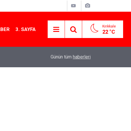
Kırıkkale
ABER
3. SAYFA
22 °C
Başkan Ahmet Önal, Çalılıöz Mahallesi’nde vatand
11:08
Günün tüm
haberleri
dinledi