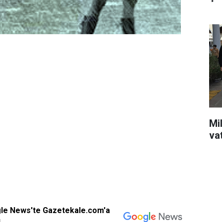
Mil
va
gle News'te Gazetekale.com'a