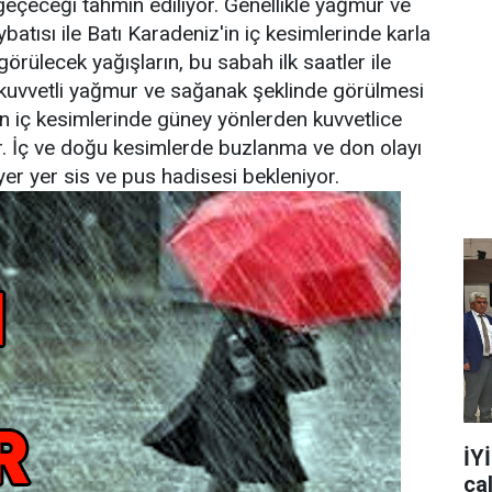
lı geçeceği tahmin ediliyor. Genellikle yağmur ve
atısı ile Batı Karadeniz'in iç kesimlerinde karla
örülecek yağışların, bu sabah ilk saatler ile
kuvvetli yağmur ve sağanak şeklinde görülmesi
in iç kesimlerinde güney yönlerden kuvvetlice
. İç ve doğu kesimlerde buzlanma ve don olayı
yer yer sis ve pus hadisesi bekleniyor.
İY
ça