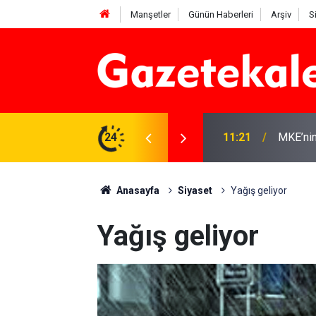
Manşetler
Günün Haberleri
Arşiv
S
r: 7 Ağustos 2026
24
11:21
MKE’nin
Anasayfa
Siyaset
Yağış geliyor
Yağış geliyor