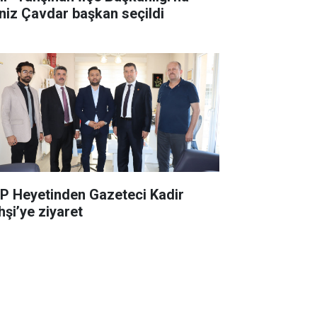
niz Çavdar başkan seçildi
P Heyetinden Gazeteci Kadir
hşi’ye ziyaret