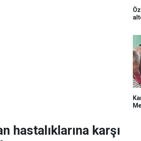
Öz
alt
Ka
Me
an hastalıklarına karşı