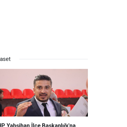
yaset
P Yahşihan İlçe Başkanlığı'na