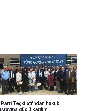
İ Parti Teşkilatı’ndan hukuk
lıştayına güçlü katılım