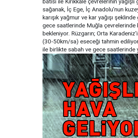
batısı ile Kırıkkale çevrelerinin yağış
sağanak, İç Ege, İç Anadolu'nun kuzeyb
karışık yağmur ve kar yağışı şeklinde g
gece saatlerinde Muğla çevrelerinde 
bekleniyor. Rüzgarın; Orta Karadeniz'
(30-50km/sa) eseceği tahmin ediliyor
ile birlikte sabah ve gece saatlerinde 