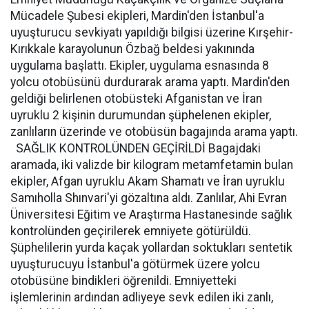
Mücadele Şubesi ekipleri, Mardin'den İstanbul'a
uyuşturucu sevkiyatı yapıldığı bilgisi üzerine Kırşehir-
Kırıkkale karayolunun Özbağ beldesi yakınında
uygulama başlattı. Ekipler, uygulama esnasında 8
yolcu otobüsünü durdurarak arama yaptı. Mardin'den
geldiği belirlenen otobüsteki Afganistan ve İran
uyruklu 2 kişinin durumundan şüphelenen ekipler,
zanlıların üzerinde ve otobüsün bagajında arama yaptı.
SAĞLIK KONTROLÜNDEN GEÇİRİLDİ Bagajdaki
aramada, iki valizde bir kilogram metamfetamin bulan
ekipler, Afgan uyruklu Akam Shamatı ve İran uyruklu
Samıholla Shınvari'yi gözaltına aldı. Zanlılar, Ahi Evran
Üniversitesi Eğitim ve Araştırma Hastanesinde sağlık
kontrolünden geçirilerek emniyete götürüldü.
Şüphelilerin yurda kaçak yollardan soktukları sentetik
uyuşturucuyu İstanbul'a götürmek üzere yolcu
otobüsüne bindikleri öğrenildi. Emniyetteki
işlemlerinin ardından adliyeye sevk edilen iki zanlı,