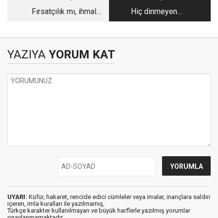
Fırsatçılık mı, ihmal
Hiç dinmeyen
mi ENERJİSA?
gözyaşları
YAZIYA
YORUM KAT
UYARI:
Küfür, hakaret, rencide edici cümleler veya imalar, inançlara saldırı
içeren, imla kuralları ile yazılmamış,
Türkçe karakter kullanılmayan ve büyük harflerle yazılmış yorumlar
onaylanmamaktadır.