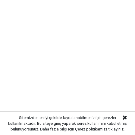
geçirerek huzurlu vakit buluyor.
KARTPOSTALLIK GÖRÜNTÜLER
OLUŞUYOR
Bölgenin doğal yapısı, temiz havası ve geniş yeşil
alanları özellikle fotoğraf tutkunlarının ilgisini çekiyor.
Gün doğumu ve gün batımında oluşan eşsiz
görüntüler, doğa severlerin objektiflerine yansıyan en
özel kareler arasında yer alıyor.
Sitemizden en iyi şekilde faydalanabilmeniz için çerezler
kullanılmaktadır. Bu siteye giriş yaparak çerez kullanımını kabul etmiş
bulunuyorsunuz. Daha fazla bilgi için
Çerez politikamıza
tıklayınız.