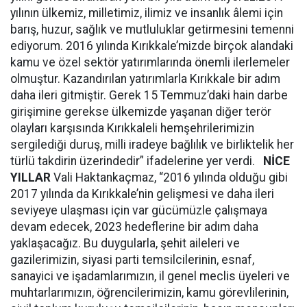
yılının ülkemiz, milletimiz, ilimiz ve insanlık âlemi için
barış, huzur, sağlık ve mutluluklar getirmesini temenni
ediyorum. 2016 yılında Kırıkkale’mizde birçok alandaki
kamu ve özel sektör yatırımlarında önemli ilerlemeler
olmuştur. Kazandırılan yatırımlarla Kırıkkale bir adım
daha ileri gitmiştir. Gerek 15 Temmuz’daki hain darbe
girişimine gerekse ülkemizde yaşanan diğer terör
olayları karşısında Kırıkkaleli hemşehrilerimizin
sergilediği duruş, milli iradeye bağlılık ve birliktelik her
türlü takdirin üzerindedir” ifadelerine yer verdi.
NİCE
YILLAR
Vali Haktankaçmaz, “2016 yılında olduğu gibi
2017 yılında da Kırıkkale’nin gelişmesi ve daha ileri
seviyeye ulaşması için var gücümüzle çalışmaya
devam edecek, 2023 hedeflerine bir adım daha
yaklaşacağız. Bu duygularla, şehit aileleri ve
gazilerimizin, siyasi parti temsilcilerinin, esnaf,
sanayici ve işadamlarımızın, il genel meclis üyeleri ve
muhtarlarımızın, öğrencilerimizin, kamu görevlilerinin,