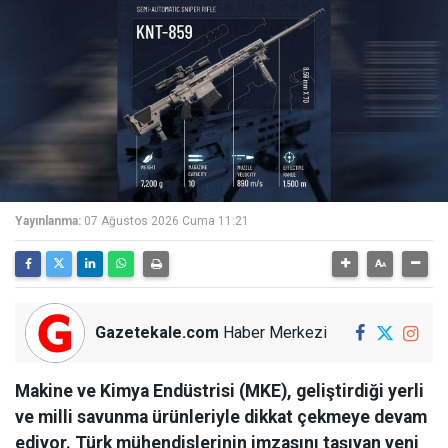
Yayınlanma:
07 Ağustos 2026 Cuma 11:21
Gazetekale.com
Haber Merkezi
Makine ve Kimya Endüstrisi (MKE), geliştirdiği yerli
ve milli savunma ürünleriyle dikkat çekmeye devam
ediyor. Türk mühendislerinin imzasını taşıyan yeni