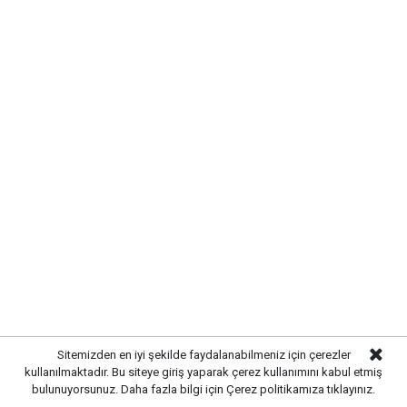
Yayınlanma:
07 Ağustos 2026 Cuma 11:08
Gazetekale.com
Haber Merkezi
Kırıkkale Belediye Başkanı Ahmet Önal, Çalılıöz
Mahallesi'nde vatandaşlarla bir araya gelerek talep
ve önerileri dinledi. Önal, çözüm odaklı
belediyecilik anlayışıyla çalışmaların süreceğini
vurguladı.
Sitemizden en iyi şekilde faydalanabilmeniz için çerezler
kullanılmaktadır. Bu siteye giriş yaparak çerez kullanımını kabul etmiş
bulunuyorsunuz. Daha fazla bilgi için
Çerez politikamıza
tıklayınız.