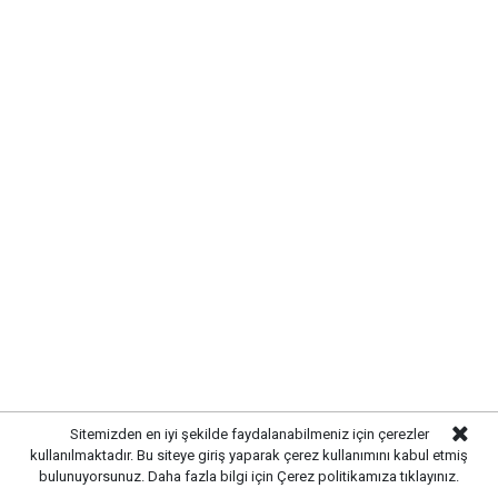
aileleri ve yakınlarına başsağlığı ve sabır diliyoruz.
Sitemizden en iyi şekilde faydalanabilmeniz için çerezler
kullanılmaktadır. Bu siteye giriş yaparak çerez kullanımını kabul etmiş
bulunuyorsunuz. Daha fazla bilgi için
Çerez politikamıza
tıklayınız.