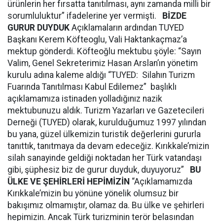
ürünlerin her fırsatta tanıtılması, aynı zamanda milli bir
sorumluluktur” ifadelerine yer vermişti.
BİZDE
GURUR DUYDUK
Açıklamaların ardından TUYED
Başkanı Kerem Köfteoglu, Vali Haktankaçmaz’a
mektup gönderdi. Köfteoğlu mektubu şöyle: “Sayın
Valim, Genel Sekreterimiz Hasan Arslan’ın yönetim
kurulu adına kaleme aldığı “TUYED: Silahın Turizm
Fuarında Tanıtılması Kabul Edilemez” başlıklı
açıklamamıza istinaden yolladığınız nazik
mektubunuzu aldık. Turizm Yazarları ve Gazetecileri
Derneği (TUYED) olarak, kurulduğumuz 1997 yılından
bu yana, güzel ülkemizin turistik değerlerini gururla
tanıttık, tanıtmaya da devam edeceğiz. Kırıkkale’mizin
silah sanayinde geldiği noktadan her Türk vatandaşı
gibi, şüphesiz biz de gurur duyduk, duyuyoruz”
BU
ÜLKE VE ŞEHİRLERİ HEPİMİZİN
“Açıklamamızda
Kırıkkale’mizin bu yönüne yönelik olumsuz bir
bakışımız olmamıştır, olamaz da. Bu ülke ve şehirleri
hepimizin. Ancak Türk turizminin terör belasından