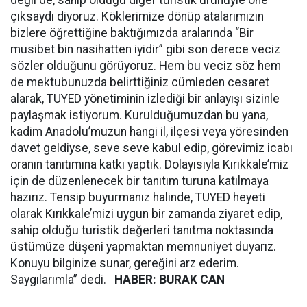
değil de, sahip olduğu diğer turistik ürünüyle öne
çıksaydı diyoruz. Köklerimize dönüp atalarımızın
bizlere öğrettiğine baktığımızda aralarında “Bir
musibet bin nasihatten iyidir” gibi son derece veciz
sözler olduğunu görüyoruz. Hem bu veciz söz hem
de mektubunuzda belirttiğiniz cümleden cesaret
alarak, TUYED yönetiminin izlediği bir anlayışı sizinle
paylaşmak istiyorum. Kurulduğumuzdan bu yana,
kadim Anadolu’muzun hangi il, ilçesi veya yöresinden
davet geldiyse, seve seve kabul edip, görevimiz icabı
oranın tanıtımına katkı yaptık. Dolayısıyla Kırıkkale’miz
için de düzenlenecek bir tanıtım turuna katılmaya
hazırız. Tensip buyurmanız halinde, TUYED heyeti
olarak Kırıkkale’mizi uygun bir zamanda ziyaret edip,
sahip olduğu turistik değerleri tanıtma noktasında
üstümüze düşeni yapmaktan memnuniyet duyarız.
Konuyu bilginize sunar, gereğini arz ederim.
Saygılarımla” dedi.
HABER: BURAK CAN