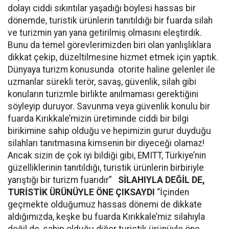
dolayı ciddi sıkıntılar yaşadığı böylesi hassas bir
dönemde, turistik ürünlerin tanıtıldığı bir fuarda silah
ve turizmin yan yana getirilmiş olmasını eleştirdik.
Bunu da temel görevlerimizden biri olan yanlışlıklara
dikkat çekip, düzeltilmesine hizmet etmek için yaptık.
Dünyaya turizm konusunda otorite haline gelenler ile
uzmanlar sürekli terör, savaş, güvenlik, silah gibi
konuların turizmle birlikte anılmaması gerektiğini
söyleyip duruyor. Savunma veya güvenlik konulu bir
fuarda Kırıkkale’mizin üretiminde ciddi bir bilgi
birikimine sahip olduğu ve hepimizin gurur duyduğu
silahları tanıtmasına kimsenin bir diyeceği olamaz!
Ancak sizin de çok iyi bildiği gibi, EMITT, Türkiye’nin
güzelliklerinin tanıtıldığı, turistik ürünlerin birbiriyle
yarıştığı bir turizm fuarıdır”
SİLAHIYLA DEĞİL DE,
TURİSTİK ÜRÜNÜYLE ÖNE ÇIKSAYDI
“İçinden
geçmekte olduğumuz hassas dönemi de dikkate
aldığımızda, keşke bu fuarda Kırıkkale’miz silahıyla