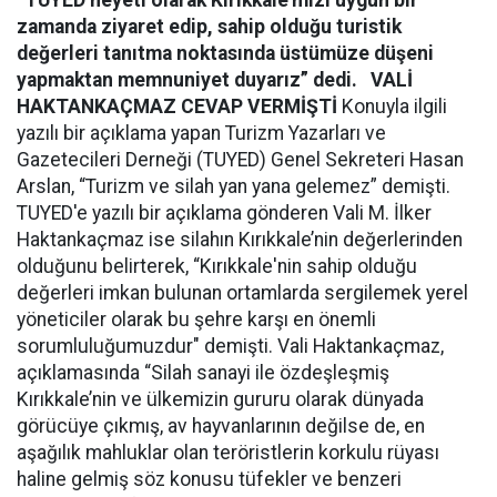
“TUYED heyeti olarak Kırıkkale’mizi uygun bir
zamanda ziyaret edip, sahip olduğu turistik
değerleri tanıtma noktasında üstümüze düşeni
yapmaktan memnuniyet duyarız” dedi.
VALİ
HAKTANKAÇMAZ CEVAP VERMİŞTİ
Konuyla ilgili
yazılı bir açıklama yapan Turizm Yazarları ve
Gazetecileri Derneği (TUYED) Genel Sekreteri Hasan
Arslan, “Turizm ve silah yan yana gelemez” demişti.
TUYED'e yazılı bir açıklama gönderen Vali M. İlker
Haktankaçmaz ise silahın Kırıkkale’nin değerlerinden
olduğunu belirterek, “Kırıkkale'nin sahip olduğu
değerleri imkan bulunan ortamlarda sergilemek yerel
yöneticiler olarak bu şehre karşı en önemli
sorumluluğumuzdur" demişti. Vali Haktankaçmaz,
açıklamasında “Silah sanayi ile özdeşleşmiş
Kırıkkale’nin ve ülkemizin gururu olarak dünyada
görücüye çıkmış, av hayvanlarının değilse de, en
aşağılık mahluklar olan teröristlerin korkulu rüyası
haline gelmiş söz konusu tüfekler ve benzeri