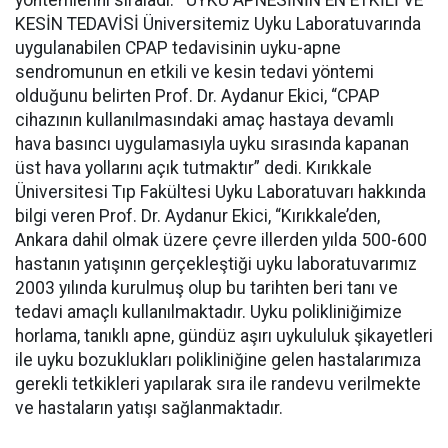
yöntemlerini sıraladı. UYKU APNESİNİN EN ETKİLİ VE
KESİN TEDAVİSİ Üniversitemiz Uyku Laboratuvarında
uygulanabilen CPAP tedavisinin uyku-apne
sendromunun en etkili ve kesin tedavi yöntemi
olduğunu belirten Prof. Dr. Aydanur Ekici, “CPAP
cihazının kullanılmasındaki amaç hastaya devamlı
hava basıncı uygulamasıyla uyku sırasında kapanan
üst hava yollarını açık tutmaktır” dedi. Kırıkkale
Üniversitesi Tıp Fakültesi Uyku Laboratuvarı hakkında
bilgi veren Prof. Dr. Aydanur Ekici, “Kırıkkale’den,
Ankara dahil olmak üzere çevre illerden yılda 500-600
hastanın yatışının gerçekleştiği uyku laboratuvarımız
2003 yılında kurulmuş olup bu tarihten beri tanı ve
tedavi amaçlı kullanılmaktadır. Uyku polikliniğimize
horlama, tanıklı apne, gündüz aşırı uykululuk şikayetleri
ile uyku bozuklukları polikliniğine gelen hastalarımıza
gerekli tetkikleri yapılarak sıra ile randevu verilmekte
ve hastaların yatışı sağlanmaktadır.