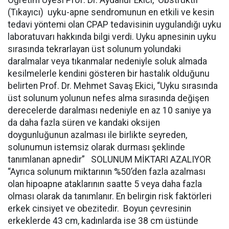
Öğretim Üyesi Prof. Dr. Aydanur Ekici, Obstrüktif
(Tıkayıcı) uyku-apne sendromunun en etkili ve kesin
tedavi yöntemi olan CPAP tedavisinin uygulandığı uyku
laboratuvarı hakkında bilgi verdi. Uyku apnesinin uyku
sırasında tekrarlayan üst solunum yolundaki
daralmalar veya tıkanmalar nedeniyle soluk almada
kesilmelerle kendini gösteren bir hastalık olduğunu
belirten Prof. Dr. Mehmet Savaş Ekici, “Uyku sırasında
üst solunum yolunun nefes alma sırasında değişen
derecelerde daralması nedeniyle en az 10 saniye ya
da daha fazla süren ve kandaki oksijen
doygunluğunun azalması ile birlikte seyreden,
solunumun istemsiz olarak durması şeklinde
tanımlanan apnedir” SOLUNUM MİKTARI AZALIYOR
“Ayrıca solunum miktarının %50’den fazla azalması
olan hipoapne ataklarının saatte 5 veya daha fazla
olması olarak da tanımlanır. En belirgin risk faktörleri
erkek cinsiyet ve obezitedir. Boyun çevresinin
erkeklerde 43 cm, kadınlarda ise 38 cm üstünde