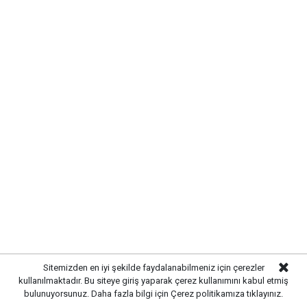
Etiketler :
Makine ve Kimya Endüstrisi haberleri
Gelişmelerden haberdar olmak
için Google News'te
Gazetekale.com'a abone olun!
HABERE
YORUM KAT
Sitemizden en iyi şekilde faydalanabilmeniz için çerezler
kullanılmaktadır. Bu siteye giriş yaparak çerez kullanımını kabul etmiş
bulunuyorsunuz. Daha fazla bilgi için
Çerez politikamıza
tıklayınız.