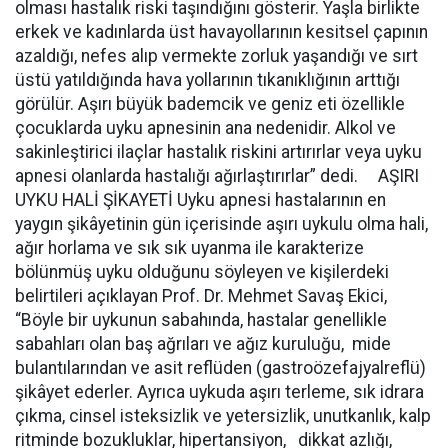
olması hastalık riski taşındığını gösterir. Yaşla birlikte
erkek ve kadınlarda üst havayollarının kesitsel çapının
azaldığı, nefes alıp vermekte zorluk yaşandığı ve sırt
üstü yatıldığında hava yollarının tıkanıklığının arttığı
görülür. Aşırı büyük bademcik ve geniz eti özellikle
çocuklarda uyku apnesinin ana nedenidir. Alkol ve
sakinleştirici ilaçlar hastalık riskini artırırlar veya uyku
apnesi olanlarda hastalığı ağırlaştırırlar” dedi. AŞIRI
UYKU HALİ ŞİKAYETİ Uyku apnesi hastalarının en
yaygın şikâyetinin gün içerisinde aşırı uykulu olma hali,
ağır horlama ve sık sık uyanma ile karakterize
bölünmüş uyku olduğunu söyleyen ve kişilerdeki
belirtileri açıklayan Prof. Dr. Mehmet Savaş Ekici,
“Böyle bir uykunun sabahında, hastalar genellikle
sabahları olan baş ağrıları ve ağız kuruluğu, mide
bulantılarından ve asit reflüden (gastroözefajyalreflü)
şikâyet ederler. Ayrıca uykuda aşırı terleme, sık idrara
çıkma, cinsel isteksizlik ve yetersizlik, unutkanlık, kalp
ritminde bozukluklar, hipertansiyon, dikkat azlığı,