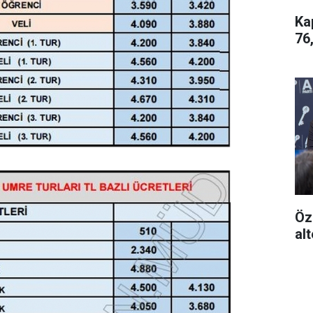
Ka
76
Öz
alt