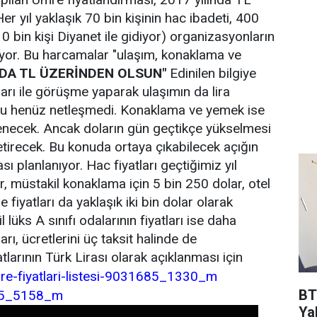
r yıl yaklaşık 70 bin kişinin hac ibadeti, 400
10 bin kişi Diyanet ile gidiyor) organizasyonların
ıyor. Bu harcamalar "ulaşım, konaklama ve
 DA TL ÜZERİNDEN OLSUN"
Edinilen bilgiye
ları ile görüşme yaparak ulaşımın da lira
nu henüz netleşmedi. Konaklama ve yemek ise
enecek. Ancak doların gün geçtikçe yükselmesi
tirecek. Bu konuda ortaya çıkabilecek açığın
sı planlanıyor. Hac fiyatları geçtiğimiz yıl
, müstakil konaklama için 5 bin 250 dolar, otel
 fiyatları da yaklaşık iki bin dolar olarak
l lüks A sınıfı odalarının fiyatları ise daha
rı, ücretlerini üç taksit halinde de
tlarının Türk Lirası olarak açıklanması için
BT
Ya