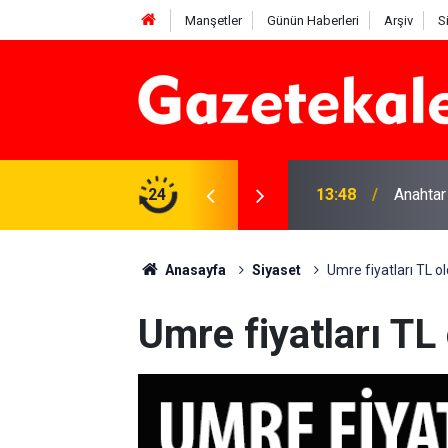
Manşetler
Günün Haberleri
Arşiv
S
na Beyaz Listeden aday
24
13:48
Anahtar
Anasayfa
Siyaset
Umre fiyatları TL o
Umre fiyatları TL