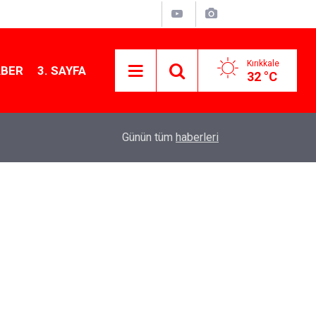
Kırıkkale
ABER
3. SAYFA
32 °C
13:07
Kırıkkale’de hayvan hastalıklarına karşı denetimler
Günün tüm
haberleri