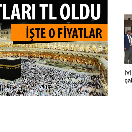
İY
ça