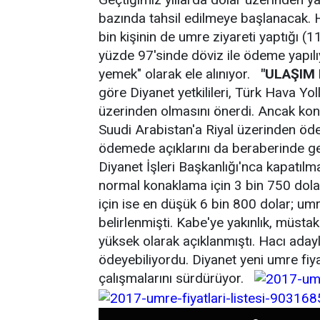
bazında tahsil edilmeye başlanacak. He
bin kişinin de umre ziyareti yaptığı (1
yüzde 97'sinde döviz ile ödeme yapıl
yemek" olarak ele alınıyor.
"ULAŞIM
göre Diyanet yetkilileri, Türk Hava Yol
üzerinden olmasını önerdi. Ancak ko
Suudi Arabistan'a Riyal üzerinden öd
ödemede açıklarını da beraberinde ge
Diyanet İşleri Başkanlığı'nca kapatılma
normal konaklama için 3 bin 750 dolar
için ise en düşük 6 bin 800 dolar; umre
belirlenmişti. Kabe'ye yakınlık, müstaki
yüksek olarak açıklanmıştı. Hacı adayla
ödeyebiliyordu. Diyanet yeni umre fiya
çalışmalarını sürdürüyor.