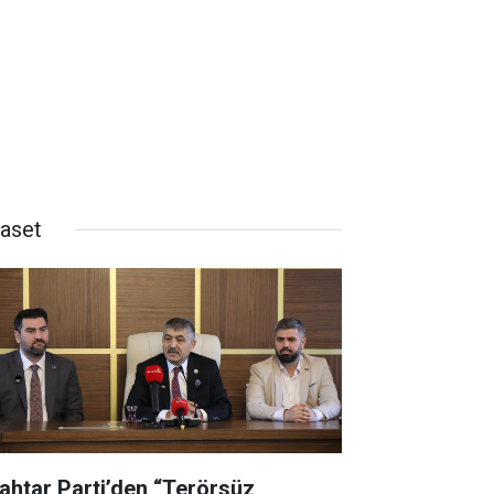
yaset
ahtar Parti’den “Terörsüz