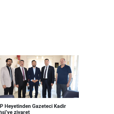
P Heyetinden Gazeteci Kadir
hşi’ye ziyaret