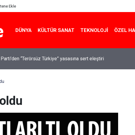
itene Ekle
DÜNYA
KÜLTÜR SANAT
TEKNOLOJI
ÖZEL H
 Parti’den “Terörsüz Türkiye” yasasına sert eleştiri
ldu
 oldu