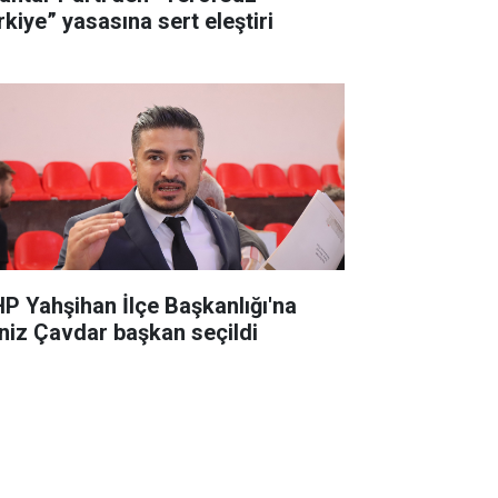
rkiye” yasasına sert eleştiri
P Yahşihan İlçe Başkanlığı'na
niz Çavdar başkan seçildi