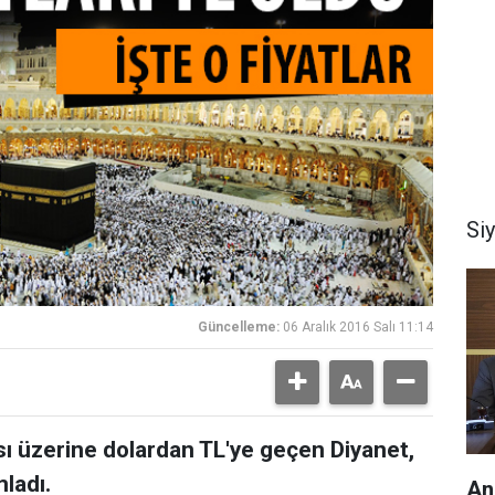
Si
Güncelleme:
06 Aralık 2016 Salı 11:14
ı üzerine dolardan TL'ye geçen Diyanet,
mladı.
An