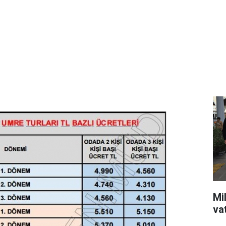
Mil
va