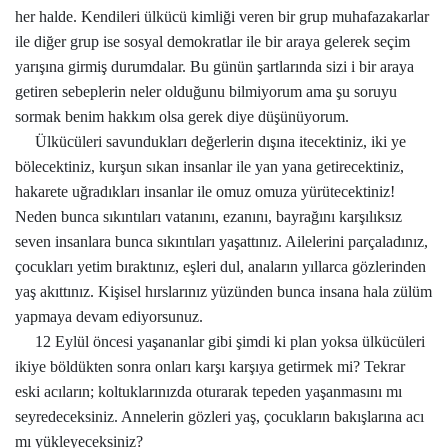
her halde. Kendileri ülkücü kimliği veren bir grup muhafazakarlar
ile diğer grup ise sosyal demokratlar ile bir araya gelerek seçim
yarışına girmiş durumdalar. Bu günün şartlarında sizi i bir araya
getiren sebeplerin neler olduğunu bilmiyorum ama şu soruyu
sormak benim hakkım olsa gerek diye düşünüyorum.
Ülkücüleri savundukları değerlerin dışına itecektiniz, iki ye
bölecektiniz, kurşun sıkan insanlar ile yan yana getirecektiniz,
hakarete uğradıkları insanlar ile omuz omuza yürütecektiniz!
Neden bunca sıkıntıları vatanını, ezanını, bayrağını karşılıksız
seven insanlara bunca sıkıntıları yaşattınız. Ailelerini parçaladınız,
çocukları yetim bıraktınız, eşleri dul, anaların yıllarca gözlerinden
yaş akıttınız. Kişisel hırslarınız yüzünden bunca insana hala zülüm
yapmaya devam ediyorsunuz.
12 Eylül öncesi yaşananlar gibi şimdi ki plan yoksa ülkücüleri
ikiye böldükten sonra onları karşı karşıya getirmek mi? Tekrar
eski acıların; koltuklarınızda oturarak tepeden yaşanmasını mı
seyredeceksiniz. Annelerin gözleri yaş, çocukların bakışlarına acı
mı yükleyeceksiniz?