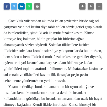
Çocukluk yıllarımdan aklımda kalan şeylerden biride sağ sol
çatışması ve dinci kesim diye tabir edilen sözde gerici grup olarak
da isimlendirilen, şimdi ki adı ile muhafazakar kesim. Kimse
kimseye hoş bakmaz, bütün gruplar bir birlerine ağıza
alınamayacak sözler söylerdi. Solcular ülkücülere fasitler,
ülkücüler solculara komünistler diye yakıştırmalar da bulunurken,
hem solcusu hem ülkücüsü muhafazakar kesime gericiler diyerek,
eylemlerini yol kesme hatta darp ve adam öldürmeye kadar
götürdükleri toplum tarafından bilinmekte. Muhafazakar kesim ise
sol cenahı ve ülkücüleri kavimcilik ile suçlar peşin pesin
cehenneme göndermekten yeri durmazdı.
Yaşım ilerledikçe bunların tamamının bir oyun olduğu ve
insanları kendi konumlarını kurtarma derdi ile insanları
kullandıklarını gördükçe bu insanların tamamından uzak bir hayat
sürmeye başladım. Kendi fikirlerim oluştu. Kimse kimseyi bir