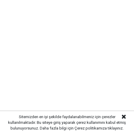
Yürüyüş yapmak, piknik yapmak veya sadece doğanın
tadını çıkarmak isteyenler için ideal bir ortam sunan
bölge, her mevsim farklı bir güzelliğe bürünüyor.
Sessiz ve sakin atmosferiyle dikkat çeken doğal alan,
aileler ve doğa tutkunları tarafından sıkça tercih
ediliyor.
BÖLGE TURİZMİNE KATKI
SAĞLIYOR
Doğal güzelliğiyle öne çıkan alan, Kırıkkale ve çevre
illerden gelen ziyaretçilerin ilgisini çekerek bölge
turizmine de katkı sunuyor. Yetkililer, doğal yapının
korunmasının önemine dikkat çekerken, ziyaretçilerin
çevre temizliği konusunda duyarlı davranmalarını
Sitemizden en iyi şekilde faydalanabilmeniz için çerezler
istiyor.
kullanılmaktadır. Bu siteye giriş yaparak çerez kullanımını kabul etmiş
bulunuyorsunuz. Daha fazla bilgi için
Çerez politikamıza
tıklayınız.