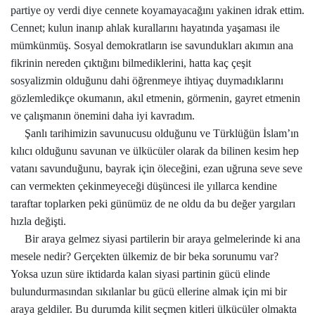
partiye oy verdi diye cennete koyamayacağını yakinen idrak ettim.
Cennet; kulun inanıp ahlak kurallarını hayatında yaşaması ile
mümkünmüş. Sosyal demokratların ise savundukları akımın ana
fikrinin nereden çıktığını bilmediklerini, hatta kaç çeşit
sosyalizmin olduğunu dahi öğrenmeye ihtiyaç duymadıklarını
gözlemledikçe okumanın, akıl etmenin, görmenin, gayret etmenin
ve çalışmanın önemini daha iyi kavradım.
Şanlı tarihimizin savunucusu olduğunu ve Türklüğün İslam’ın
kılıcı olduğunu savunan ve ülkücüler olarak da bilinen kesim hep
vatanı savunduğunu, bayrak için öleceğini, ezan uğruna seve seve
can vermekten çekinmeyeceği düşüncesi ile yıllarca kendine
taraftar toplarken peki günümüz de ne oldu da bu değer yargıları
hızla değişti.
Bir araya gelmez siyasi partilerin bir araya gelmelerinde ki ana
mesele nedir? Gerçekten ülkemiz de bir beka sorunumu var?
Yoksa uzun süre iktidarda kalan siyasi partinin gücü elinde
bulundurmasından sıkılanlar bu gücü ellerine almak için mi bir
araya geldiler. Bu durumda kilit seçmen kitleri ülkücüler olmakta