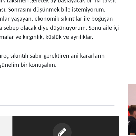
 taksitleri gelecek ay başlayacak bir iki taksit
ası. Sonrasını düşünmek bile istemiyorum.
lar yaşayan, ekonomik sıkıntılar ile boğuşan
da sebep olacak diye düşünüyorum. Sonu aile içi
malar ve kırgınlık, küslük ve ayrılıklar.
 sıkıntılı sabır gerektiren ani kararların
şünelim bir konuşalım.