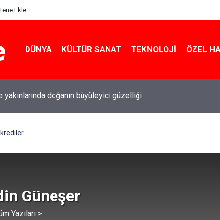
itene Ekle
DÜNYA
KÜLTÜR SANAT
TEKNOLOJI
ÖZEL H
le yakınlarında doğanın büyüleyici güzelliği
krediler
din Güneşer
üm Yazıları >