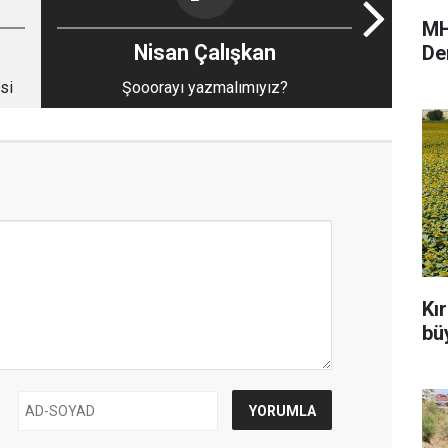
MH
Nisan Çalışkan
De
si
Şooorayı yazmalımıyız?
Kı
büy