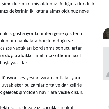
 şimdi kar mı etmiş oldunuz. Aldığınızı kredi ile
ğınızı değerinin iki katına almış oldunuz neye
klık gösteriyor ki birileri gene çok fena
akınının bankalara borçlu olduğu ve
nçsizce yaptıkları borçlanma sonucu artan
 doğru aldıkları malın taksitlerini nasıl
başlayacaklar.
lüasyon seviyesine varan emtialar yarın
çluysak eğer bu zamlar orta ve dar gelirle
 gelecek şimdiden hayırlara vesile olsun.
ektrik, su, doğalgaz, çocukların okul