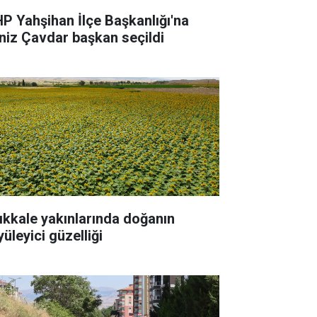
P Yahşihan İlçe Başkanlığı'na
niz Çavdar başkan seçildi
rıkkale yakınlarında doğanın
üleyici güzelliği