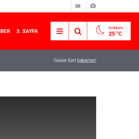
Kırıkkale
ABER
3. SAYFA
25 °C
12:26
Kırıkkale Çalılıöz Mahallesi'nde altyapı çalışma
Günün tüm
haberleri