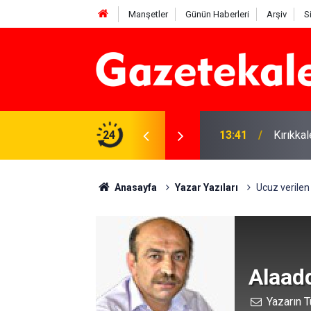
Manşetler
Günün Haberleri
Arşiv
S
 Deniz Çavdar başkan seçildi
24
13:41
Kırıkka
Anasayfa
Yazar Yazıları
Ucuz verilen 
Alaad
Yazarın T