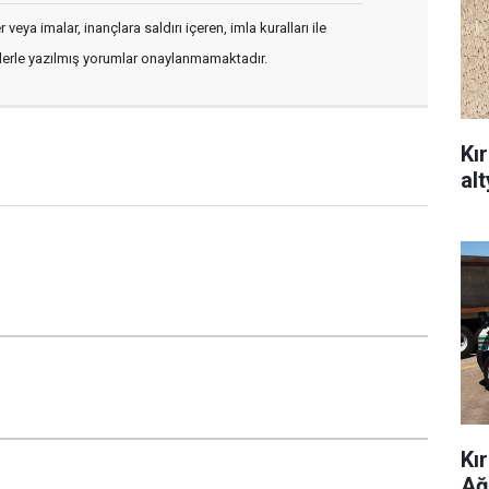
veya imalar, inançlara saldırı içeren, imla kuralları ile
flerle yazılmış yorumlar onaylanmamaktadır.
Kı
al
Kı
Ağ