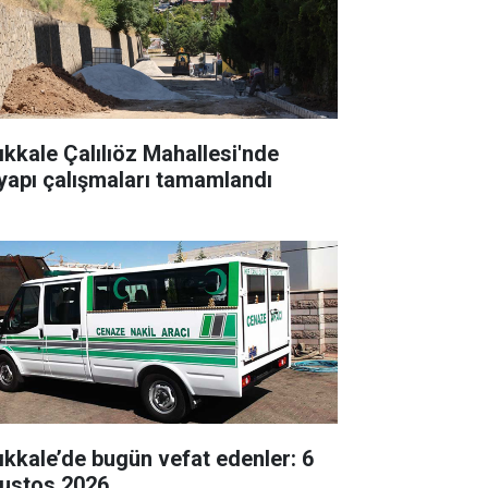
rıkkale Çalılıöz Mahallesi'nde
tyapı çalışmaları tamamlandı
rıkkale’de bugün vefat edenler: 6
ustos 2026