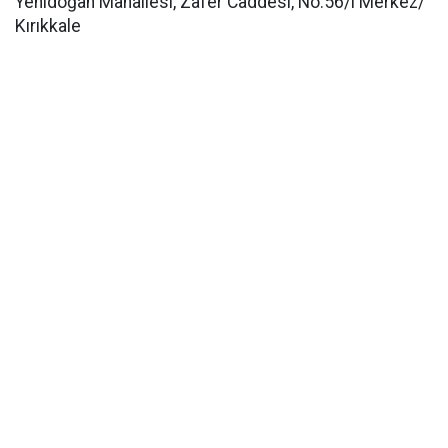
Yenidoğan Mahallesi, Zafer Caddesi, No:56/ı Merkez/
Kırıkkale