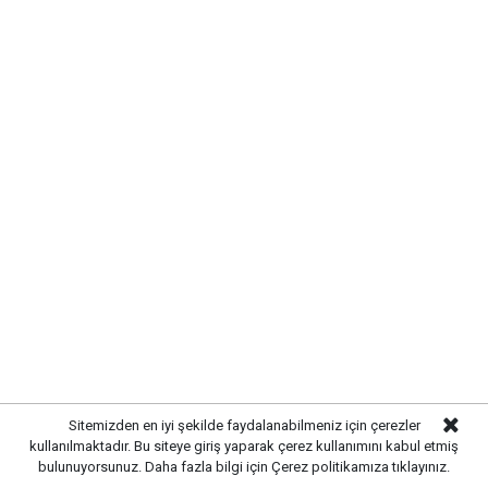
06.00: 18°C
09.00: 24°C
12.00: 29°C
15.00: 31°C
18.00: 30°C
21.00: 27°C
Rüzgarın kuzey ve kuzeydoğu yönlerinden hafif,
zaman zaman orta kuvvette esmesi bekleniyor. Yağış
Sitemizden en iyi şekilde faydalanabilmeniz için çerezler
ihtimali ise oldukça düşük seviyede bulunuyor.
kullanılmaktadır. Bu siteye giriş yaparak çerez kullanımını kabul etmiş
bulunuyorsunuz. Daha fazla bilgi için
Çerez politikamıza
tıklayınız.