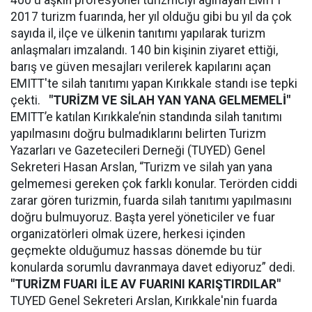
400'ü aşkın profesyonel turizmciyi ağırlayan EMITT
2017 turizm fuarında, her yıl olduğu gibi bu yıl da çok
sayıda il, ilçe ve ülkenin tanıtımı yapılarak turizm
anlaşmaları imzalandı. 140 bin kişinin ziyaret ettiği,
barış ve güven mesajları verilerek kapılarını açan
EMITT'te silah tanıtımı yapan Kırıkkale standı ise tepki
çekti.
"TURİZM VE SİLAH YAN YANA GELMEMELİ"
EMITT’e katılan Kırıkkale’nin standında silah tanıtımı
yapılmasını doğru bulmadıklarını belirten Turizm
Yazarları ve Gazetecileri Derneği (TUYED) Genel
Sekreteri Hasan Arslan, “Turizm ve silah yan yana
gelmemesi gereken çok farklı konular. Terörden ciddi
zarar gören turizmin, fuarda silah tanıtımı yapılmasını
doğru bulmuyoruz. Başta yerel yöneticiler ve fuar
organizatörleri olmak üzere, herkesi içinden
geçmekte olduğumuz hassas dönemde bu tür
konularda sorumlu davranmaya davet ediyoruz” dedi.
"TURİZM FUARI İLE AV FUARINI KARIŞTIRDILAR"
TUYED Genel Sekreteri Arslan, Kırıkkale'nin fuarda