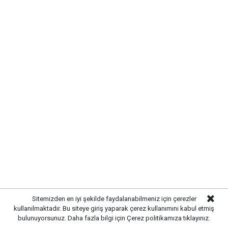
SIRADA YOL VE ÇEVRE
DÜZENLEMESİ VAR
Altyapı çalışmalarının tamamlanmasının ardından
ekipler, üstyapı çalışmalarına hazırlanıyor. Yol
yenileme, kaldırım düzenlemeleri ve çevre düzenleme
çalışmalarıyla birlikte sokağın modern bir görünüme
kavuşturulması planlanıyor.
Sitemizden en iyi şekilde faydalanabilmeniz için çerezler
kullanılmaktadır. Bu siteye giriş yaparak çerez kullanımını kabul etmiş
bulunuyorsunuz. Daha fazla bilgi için
Çerez politikamıza
tıklayınız.