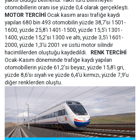
yakıtlı olduğu belirlendi. Yakıt türü bilinmeyen
otomobillerin oranı ise yüzde 0,4 olarak gerçekleşti.
MOTOR TERCİHİ
Ocak kasım arası trafiğe kaydı
yapılan 680 bin 493 otomobilin yüzde 38,7’si 1501-
1600, yüzde 25,8’i 1401-1500, yüzde 15,5'i 1301-
1400, yüzde 15,2'si 1300 ve altı, yüzde 3,5’i 1601-
2000, yüzde 1,3’ü 2001 ve üstü motor silindir
hacimlilerden oluştuğu kaydedildi.
RENK TERCİHİ
Ocak-Kasım döneminde trafiğe kaydı yapılan
otomobillerin yüzde 61,2'si beyaz, yüzde 15,8’i gri,
yüzde 8,6’sı siyah ve yüzde 6,4’ü kırmızı, yüzde 7,9’u
diğer renklerden oluştu.