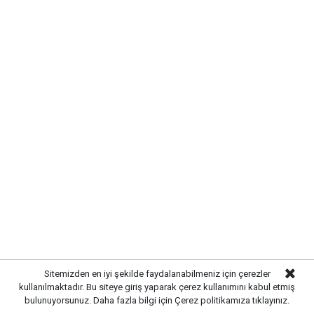
devam ederken, Kırıkkale'deki kuyumcularda da
fiyatlar güncellendi. Güvenli liman olarak görülen altına
yatırım yapmak isteyen vatandaşlar, güncel rakamları
araştırmayı sürdürüyor. İşte Kırıkkale'de güncel altın
fiyatları:
Sitemizden en iyi şekilde faydalanabilmeniz için çerezler
kullanılmaktadır. Bu siteye giriş yaparak çerez kullanımını kabul etmiş
bulunuyorsunuz. Daha fazla bilgi için
Çerez politikamıza
tıklayınız.