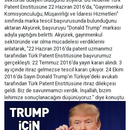
sektörde duayen olduğunu söyledi. Bu nedenle Türk
Patent Enstitüsüne 22 Haziran 2016'da, "Gayrimenkul
Komisyonculuğu, Müşavirliği ve İdaresi Hizmetleri"
sınıfında marka tescil başvurusunda bulunduğunu
aktaran Akyürek, başvuruyu "Donald Trump" markası
adıyla yaptığını belirtti. Akyürek, gayrimenkul
sektöründe var olma mücadelesi verdiklerini
anlatarak, "22 Haziran 2016'da patent uzmanımız
tarafından Türk Patent Enstitüsüne başvurumuz
gerçekleşti. 22 Temmuz 2016'da yayın kararı alındı. 3
ay içinde itiraz gelmezse tescil kararı çıkıyor. 24 Ekim
2016'da Sayın Donald Trump'ın Türkiye'deki avukatı
tarafından Türk Patent Enstitüsüne itiraz dilekçesi
geldi. Biz de savunmamızı verdik. İnşallah, bizim
lehimize sonuçlanacağını düşünüyoruz." diye konuştu.