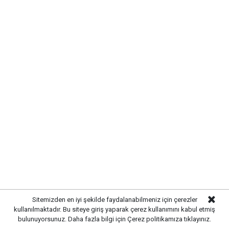
SIRADA YOL VE ÇEVRE
DÜZENLEMESİ VAR
Altyapı çalışmalarının tamamlanmasının ardından
ekipler, üstyapı çalışmalarına hazırlanıyor. Yol
yenileme, kaldırım düzenlemeleri ve çevre düzenleme
çalışmalarıyla birlikte sokağın modern bir görünüme
kavuşturulması planlanıyor.
Sitemizden en iyi şekilde faydalanabilmeniz için çerezler
kullanılmaktadır. Bu siteye giriş yaparak çerez kullanımını kabul etmiş
bulunuyorsunuz. Daha fazla bilgi için
Çerez politikamıza
tıklayınız.