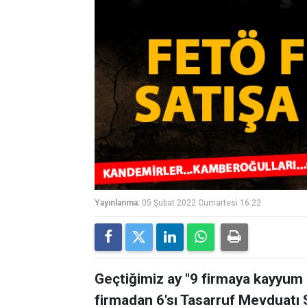
Yayınlanma:
05 Şubat 2022 Cumartesi 16:22
Geçtiğimiz ay "9 firmaya kayyum 
firmadan 6'sı Tasarruf Mevduatı