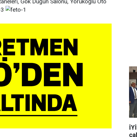
staneleri, Gök Düğün Salonu, Yörükoğlu Oto
İY
ça