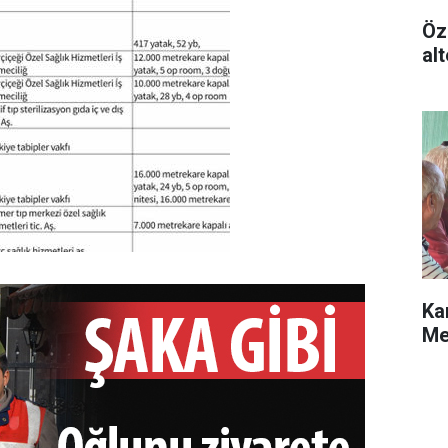
Öz
alt
Ka
Me