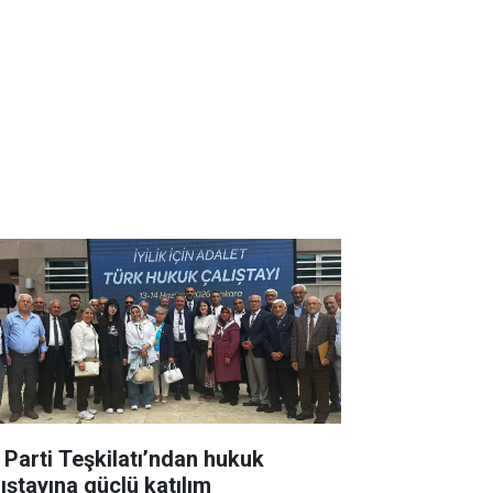
İ Parti Teşkilatı’ndan hukuk
lıştayına güçlü katılım