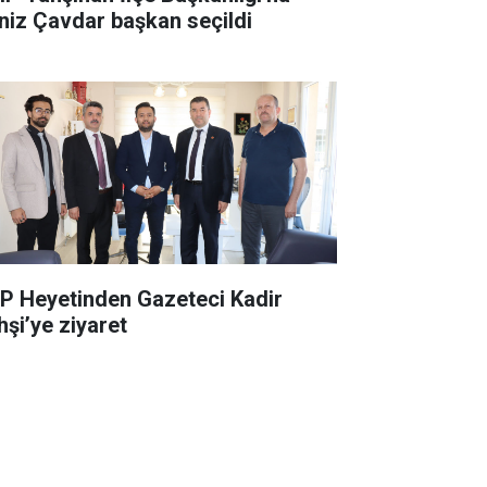
niz Çavdar başkan seçildi
P Heyetinden Gazeteci Kadir
hşi’ye ziyaret