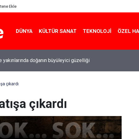
itene Ekle
DÜNYA
KÜLTÜR SANAT
TEKNOLOJI
ÖZEL H
le yakınlarında doğanın büyüleyici güzelliği
şa çıkardı
tışa çıkardı