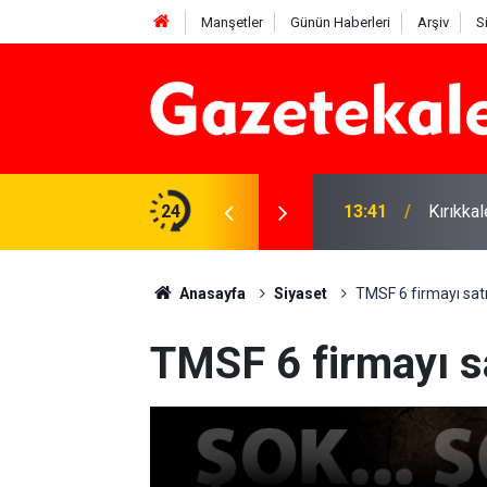
Manşetler
Günün Haberleri
Arşiv
S
 Deniz Çavdar başkan seçildi
24
13:41
Kırıkka
Anasayfa
Siyaset
TMSF 6 firmayı satı
TMSF 6 firmayı sa