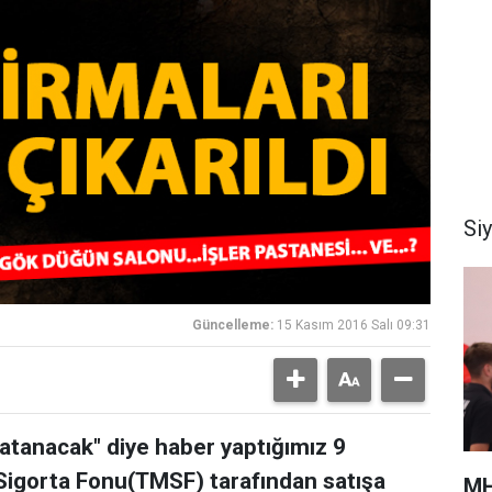
Si
Güncelleme:
15 Kasım 2016 Salı 09:31
atanacak" diye haber yaptığımız 9
 Sigorta Fonu(TMSF) tarafından satışa
MH