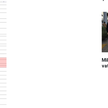
Mil
va