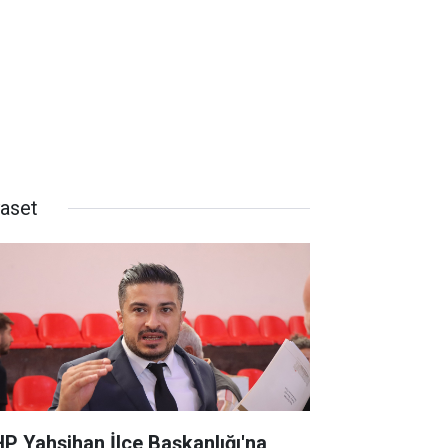
yaset
P Yahşihan İlçe Başkanlığı'na