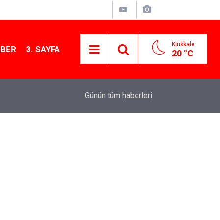
Kırıkkale
ABER
3. SAYFA
20 °C
12:26
Kırıkkale Çalılıöz Mahallesi'nde altyapı çalışma
Günün tüm
haberleri