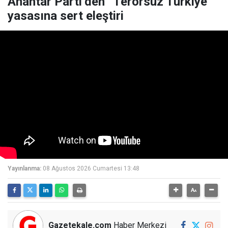
Anahtar Parti’den “Terörsüz Türkiye”
yasasına sert eleştiri
Yayınlanma:
08 Ağustos 2026 Cumartesi 13:48
Gazetekale.com
Haber Merkezi