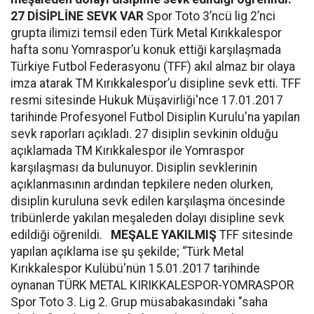
27 DİSİPLİNE SEVK VAR
Spor Toto 3’ncü lig 2’nci
grupta ilimizi temsil eden Türk Metal Kırıkkalespor
hafta sonu Yomraspor’u konuk ettiği karşılaşmada
Türkiye Futbol Federasyonu (TFF) akıl almaz bir olaya
imza atarak TM Kırıkkalespor’u disipline sevk etti. TFF
resmi sitesinde Hukuk Müşavirliği'nce 17.01.2017
tarihinde Profesyonel Futbol Disiplin Kurulu'na yapılan
sevk raporları açıkladı. 27 disiplin sevkinin olduğu
açıklamada TM Kırıkkalespor ile Yomraspor
karşılaşması da bulunuyor. Disiplin sevklerinin
açıklanmasının ardından tepkilere neden olurken,
disiplin kuruluna sevk edilen karşılaşma öncesinde
tribünlerde yakılan meşaleden dolayı disipline sevk
edildiği öğrenildi.
MEŞALE YAKILMIŞ
TFF sitesinde
yapılan açıklama ise şu şekilde; “Türk Metal
Kırıkkalespor Kulübü'nün 15.01.2017 tarihinde
oynanan TÜRK METAL KIRIKKALESPOR-YOMRASPOR
Spor Toto 3. Lig 2. Grup müsabakasındaki "saha