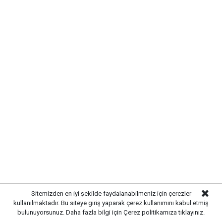
UYARI:
Küfür, hakaret, rencide edici cümleler veya imalar, inançlara saldırı
içeren, imla kuralları ile yazılmamış,
Türkçe karakter kullanılmayan ve büyük harflerle yazılmış yorumlar
onaylanmamaktadır.
Sitemizden en iyi şekilde faydalanabilmeniz için çerezler
kullanılmaktadır. Bu siteye giriş yaparak çerez kullanımını kabul etmiş
bulunuyorsunuz. Daha fazla bilgi için
Çerez politikamıza
tıklayınız.