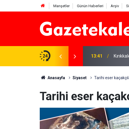
Manşetler
Günün Haberleri
Arşiv
S
 Deniz Çavdar başkan seçildi
24
13:41
Kırıkka
Anasayfa
Siyaset
Tarihi eser kaçakçıl
Tarihi eser kaçakç