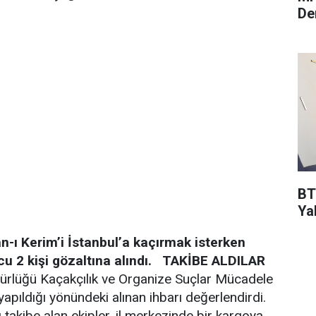
De
BT
Ya
an-ı Kerim’i İstanbul’a kaçırmak isterken
 2 kişi gözaltına alındı.
TAKİBE ALDILAR
üdürlüğü Kaçakçılık ve Organize Suçlar Mücadele
 yapıldığı yönündeki alınan ihbarı değerlendirdi.
kı takibe alan ekipler, il merkezinde bir kargoya