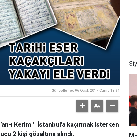
Si
Güncelleme:
06 Ocak 2017 Cuma 13:31
’an-ı Kerim ’i İstanbul’a kaçırmak isterken
cu 2 kişi gözaltına alındı.
MH