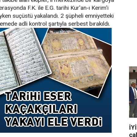
syonda F.K. ile E.G. tarihi Kur'an-ı Kerim'i
ken suçüstü yakalandı. 2 şüpheli emniyetteki
emede adli kontrol şartıyla serbest bırakıldı.
İY
ça