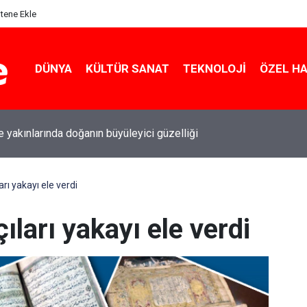
itene Ekle
DÜNYA
KÜLTÜR SANAT
TEKNOLOJI
ÖZEL H
le yakınlarında doğanın büyüleyici güzelliği
arı yakayı ele verdi
ıları yakayı ele verdi