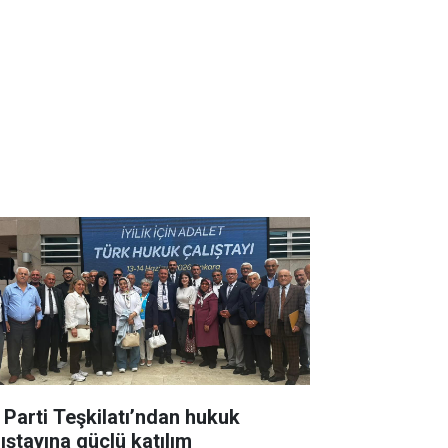
İ Parti Teşkilatı’ndan hukuk
lıştayına güçlü katılım