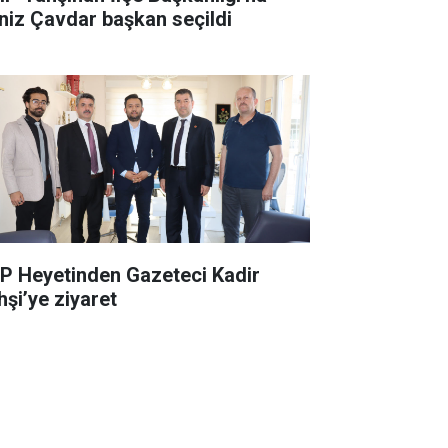
niz Çavdar başkan seçildi
P Heyetinden Gazeteci Kadir
hşi’ye ziyaret