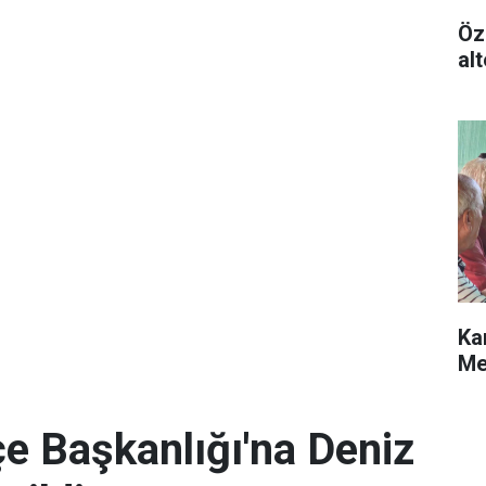
Öz
alt
Ka
Me
e Başkanlığı'na Deniz