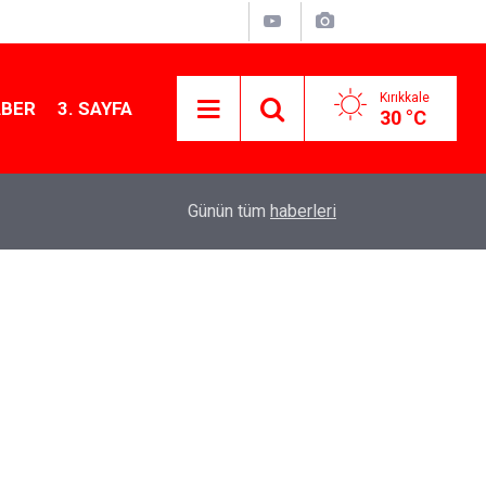
Kırıkkale
ABER
3. SAYFA
30 °C
12:26
Kırıkkale Çalılıöz Mahallesi'nde altyapı çalışma
Günün tüm
haberleri