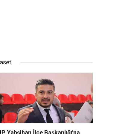
yaset
P Yahşihan İlçe Başkanlığı'na