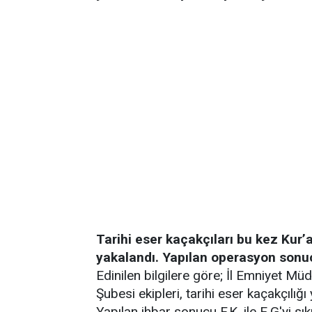
Tarihi eser kaçakçıları bu kez Kur’
yakalandı. Yapılan operasyon sonucu
Edinilen bilgilere göre; İl Emniyet M
Şubesi ekipleri, tarihi eser kaçakçılığı
Yapılan ihbar sonucu F.K. ile E.G'yi sı