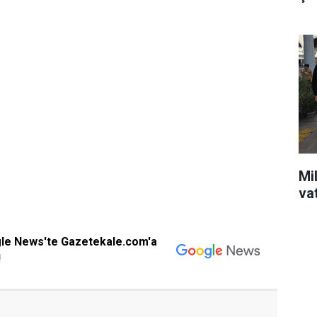
Mil
va
gle News'te Gazetekale.com'a
!