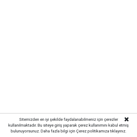
İÇİN ÖNLEMLER ARTIRILDI
Kırıkkale’de hayvan hastalıklarının yayılmasını önlemek
ve hayvancılığın sürdürülebilirliğini sağlamak amacıyla
çalışmalar hız kazandı. Yetkili ekipler, kent genelinde
hayvan sağlığına yönelik kontrollerini artırarak gerekli
tedbirleri uygulamaya başladı.
Yürütülen çalışmalar kapsamında işletmelerde sağlık
kontrolleri gerçekleştirilirken, yetiştiricilere
hastalıklarla mücadele konusunda bilgilendirmelerde
bulunuldu. Hayvan hareketlerinin takip edilmesi ve
olası risklerin erken tespit edilmesi amacıyla
denetimlerin titizlikle sürdürüldüğü belirtildi.
Sitemizden en iyi şekilde faydalanabilmeniz için çerezler
kullanılmaktadır. Bu siteye giriş yaparak çerez kullanımını kabul etmiş
bulunuyorsunuz. Daha fazla bilgi için
Çerez politikamıza
tıklayınız.