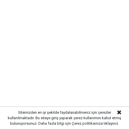
ve önerileri dinledi. Önal, çözüm odaklı
belediyecilik anlayışıyla çalışmaların süreceğini
vurguladı.
Sitemizden en iyi şekilde faydalanabilmeniz için çerezler
kullanılmaktadır. Bu siteye giriş yaparak çerez kullanımını kabul etmiş
bulunuyorsunuz. Daha fazla bilgi için
Çerez politikamıza
tıklayınız.