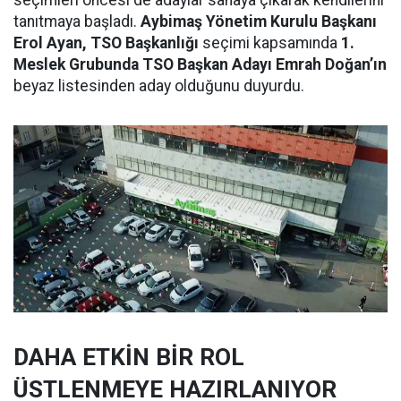
seçimleri öncesi de adaylar sahaya çıkarak kendilerini
tanıtmaya başladı.
Aybimaş Yönetim Kurulu Başkanı
Erol Ayan, TSO Başkanlığı
seçimi kapsamında
1.
Meslek Grubunda TSO Başkan Adayı Emrah Doğan’ın
beyaz listesinden aday olduğunu duyurdu.
DAHA ETKİN BİR ROL
ÜSTLENMEYE HAZIRLANIYOR