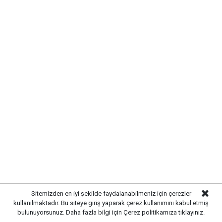
KIRIKKALE’DE HAYVAN SAĞLIĞI
İÇİN ÖNLEMLER ARTIRILDI
Kırıkkale’de hayvan hastalıklarının yayılmasını önlemek
ve hayvancılığın sürdürülebilirliğini sağlamak amacıyla
çalışmalar hız kazandı. Yetkili ekipler, kent genelinde
hayvan sağlığına yönelik kontrollerini artırarak gerekli
tedbirleri uygulamaya başladı.
Yürütülen çalışmalar kapsamında işletmelerde sağlık
Sitemizden en iyi şekilde faydalanabilmeniz için çerezler
kontrolleri gerçekleştirilirken, yetiştiricilere
kullanılmaktadır. Bu siteye giriş yaparak çerez kullanımını kabul etmiş
bulunuyorsunuz. Daha fazla bilgi için
Çerez politikamıza
tıklayınız.
hastalıklarla mücadele konusunda bilgilendirmelerde