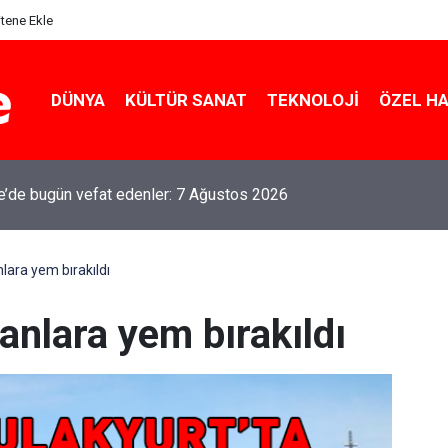
itene Ekle
DÜNYA
KÜLTÜR SANAT
TEKNOLOJI
ÖZEL H
le’de bugün vefat edenler: 7 Ağustos 2026
lara yem bırakıldı
anlara yem bırakıldı