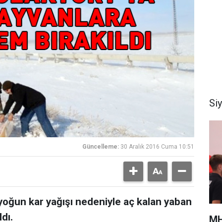
Si
Güncelleme:
30 Aralık 2016 Cuma 10:51
 yoğun kar yağışı nedeniyle aç kalan yaban
dı.
MH