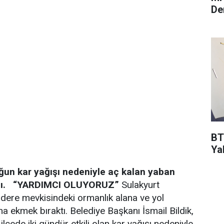
De
BT
Ya
oğun kar yağışı nedeniyle aç kalan yaban
ı.
“YARDIMCI OLUYORUZ”
Sulakyurt
alıdere mevkisindeki ormanlık alana ve yol
a ekmek bıraktı. Belediye Başkanı İsmail Bildik,
lçede iki gündür etkili olan kar yağışı nedeniyle