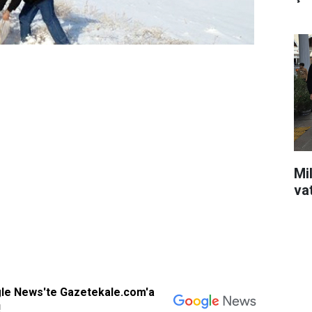
Mil
va
gle News'te Gazetekale.com'a
!