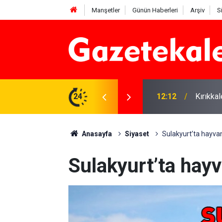
Manşetler
Günün Haberleri
Arşiv
S
 karşı denetimler artırıldı
24
12:12
Kırıkka
Anasayfa
Siyaset
Sulakyurt’ta hayvan
Sulakyurt’ta hayv