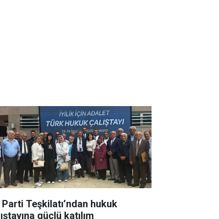
İ Parti Teşkilatı’ndan hukuk
lıştayına güçlü katılım