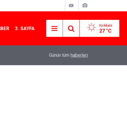
Kırıkkale
ABER
3. SAYFA
27 °C
11:21
MKE’nin Yerli Savunma Teknolojileri Dünya Sah
Günün tüm
haberleri