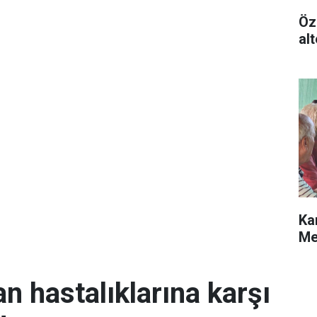
Öz
alt
Ka
Me
an hastalıklarına karşı