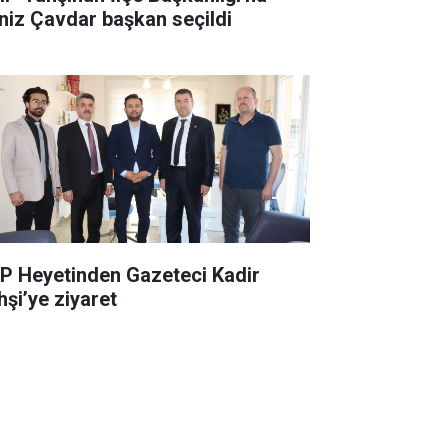
niz Çavdar başkan seçildi
P Heyetinden Gazeteci Kadir
hşi’ye ziyaret