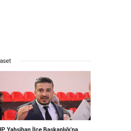
yaset
P Yahşihan İlçe Başkanlığı'na