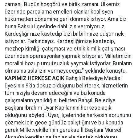
zamanı. Bugün hoşgörü ve birlik zamanı. Ülkemiz
üzerinde parçalama emelleri olanlar koalisyon
hükümetleri dönemine geri dönmek istiyor. Ama biz
buna Bahşılı ilçesinde dahi izin vermiyoruz.
Kardeşliğimize kastedip bizi birbirimize düşürmek
istiyorlar. Farkındayız. Kardeşliğimize kastedip,
mezhep kimliği çatışması ve etnik kimlik çatışması
üzerinden operasyonlar yapmak istiyorlar. Milletimizin
moralini bozup umutsuzluk yaymak istiyorlar. Bunların
olmasına asla izin vermeyeceğiz” şeklinde konuştu.
KAPIMIZ HERKESE AÇIK
Bahşılı Belediye Meclisi
üyesinin 9’da dokuz olduğunu belirterek, hizmetlerin
tüm hızıyla devam edeceğini ve bu konuda
çalışmaların yapıldığını belirten Bahşılı Belediye
Başkanı İbrahim Uyar Kapılarının herkese açık
olduğunu söyledi. Uyar, ilçelerinde herkesin sorununu
çözmek için gece gündüz çalıştığını ve bu konuda
gerek Milletvekillerinin gerekse İl Başkanı Mürsel
Akçay’ın kendilerine fazlasıyla destek olduğunu