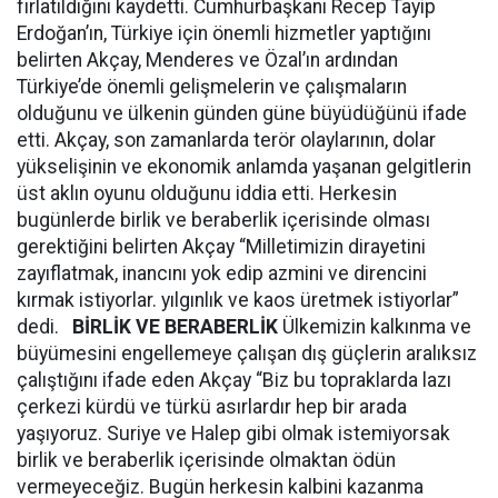
fırlatıldığını kaydetti. Cumhurbaşkanı Recep Tayip
Erdoğan’ın, Türkiye için önemli hizmetler yaptığını
belirten Akçay, Menderes ve Özal’ın ardından
Türkiye’de önemli gelişmelerin ve çalışmaların
olduğunu ve ülkenin günden güne büyüdüğünü ifade
etti. Akçay, son zamanlarda terör olaylarının, dolar
yükselişinin ve ekonomik anlamda yaşanan gelgitlerin
üst aklın oyunu olduğunu iddia etti. Herkesin
bugünlerde birlik ve beraberlik içerisinde olması
gerektiğini belirten Akçay “Milletimizin dirayetini
zayıflatmak, inancını yok edip azmini ve direncini
kırmak istiyorlar. yılgınlık ve kaos üretmek istiyorlar”
dedi.
BİRLİK VE BERABERLİK
Ülkemizin kalkınma ve
büyümesini engellemeye çalışan dış güçlerin aralıksız
çalıştığını ifade eden Akçay “Biz bu topraklarda lazı
çerkezi kürdü ve türkü asırlardır hep bir arada
yaşıyoruz. Suriye ve Halep gibi olmak istemiyorsak
birlik ve beraberlik içerisinde olmaktan ödün
vermeyeceğiz. Bugün herkesin kalbini kazanma