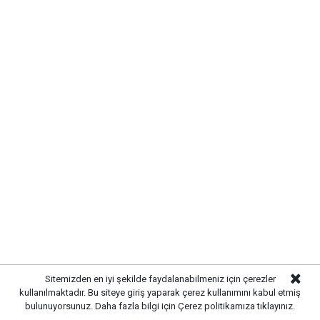
ÇALILIÖZ MAHALLESİ'NDE
ALTYAPI SORUNLARI GİDERİLDİ
Kırıkkale Belediyesi,
kent genelinde sürdürdüğü
Sitemizden en iyi şekilde faydalanabilmeniz için çerezler
altyapı yatırımlarına aralıksız devam ediyor. Bu
kullanılmaktadır. Bu siteye giriş yaparak çerez kullanımını kabul etmiş
kapsamda
Çalılıöz Mahallesi'nde
bulunan sokakta
bulunuyorsunuz. Daha fazla bilgi için
Çerez politikamıza
tıklayınız.
yürütülen altyapı çalışmaları tamamlanırken, uzun