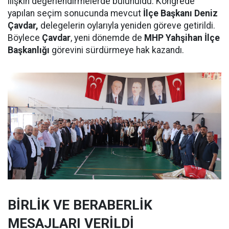
ilişkin değerlendirmelerde bulunuldu. Kongrede
yapılan seçim sonucunda mevcut
İlçe Başkanı Deniz
Çavdar,
delegelerin oylarıyla yeniden göreve getirildi.
Böylece
Çavdar
, yeni dönemde de
MHP Yahşihan İlçe
Başkanlığı
görevini sürdürmeye hak kazandı.
BİRLİK VE BERABERLİK
MESAJLARI VERİLDİ