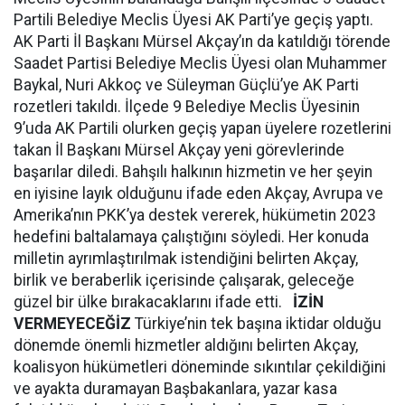
Partili Belediye Meclis Üyesi AK Parti’ye geçiş yaptı.
AK Parti İl Başkanı Mürsel Akçay’ın da katıldığı törende
Saadet Partisi Belediye Meclis Üyesi olan Muhammer
Baykal, Nuri Akkoç ve Süleyman Güçlü’ye AK Parti
rozetleri takıldı. İlçede 9 Belediye Meclis Üyesinin
9’uda AK Partili olurken geçiş yapan üyelere rozetlerini
takan İl Başkanı Mürsel Akçay yeni görevlerinde
başarılar diledi. Bahşılı halkının hizmetin ve her şeyin
en iyisine layık olduğunu ifade eden Akçay, Avrupa ve
Amerika’nın PKK’ya destek vererek, hükümetin 2023
hedefini baltalamaya çalıştığını söyledi. Her konuda
milletin ayrımlaştırılmak istendiğini belirten Akçay,
birlik ve beraberlik içerisinde çalışarak, geleceğe
güzel bir ülke bırakacaklarını ifade etti.
İZİN
VERMEYECEĞİZ
Türkiye’nin tek başına iktidar olduğu
dönemde önemli hizmetler aldığını belirten Akçay,
koalisyon hükümetleri döneminde sıkıntılar çekildiğini
ve ayakta duramayan Başbakanlara, yazar kasa