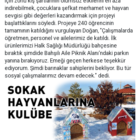
için zorlu kış şartlarının olumsuz etkilerini en aza
indirebilmek, çocuklara şefkat merhamet ve hayvan
sevgisi gibi değerleri kazandırmak için projeyi
başlattıklarını söyledi. Projeye 240 öğrencinin
tamamının katıldığını vurgulayan Doğan, "Çalışmalarda
öğretmen, personel ve ailelerimiz de katıldı. İlk
ürünlerimizi Halk Sağlığı Müdürlüğü bahçesine
bıraktık şimdide Bahşılı Aile Piknik Alanı'ndaki parkın
yanına bırakıyoruz. Emeği geçen herkese teşekkür
ediyorum. Şimdi barınaklar sahiplerini bekliyor. Bu tür
sosyal çalışmalarımız devam edecek." dedi.