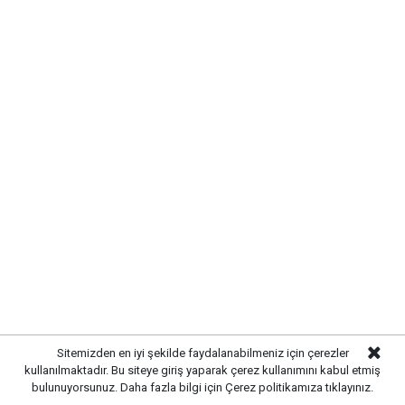
Kırıkkale Belediye Başkanı Ahmet Önal, Çalılıöz
Mahallesi'nde vatandaşlarla bir araya gelerek talep
ve önerileri dinledi. Önal, çözüm odaklı
belediyecilik anlayışıyla çalışmaların süreceğini
vurguladı.
Sitemizden en iyi şekilde faydalanabilmeniz için çerezler
kullanılmaktadır. Bu siteye giriş yaparak çerez kullanımını kabul etmiş
bulunuyorsunuz. Daha fazla bilgi için
Çerez politikamıza
tıklayınız.