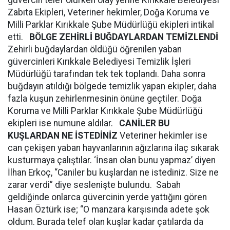
güvercin telef olurken olay yerine Kırıkkale Belediyesi
Zabıta Ekipleri, Veteriner hekimler, Doğa Koruma ve
Milli Parklar Kırıkkale Şube Müdürlüğü ekipleri intikal
etti.
BÖLGE ZEHİRLİ BUĞDAYLARDAN TEMİZLENDİ
Zehirli buğdaylardan öldüğü öğrenilen yaban
güvercinleri Kırıkkale Belediyesi Temizlik İşleri
Müdürlüğü tarafından tek tek toplandı. Daha sonra
buğdayın atıldığı bölgede temizlik yapan ekipler, daha
fazla kuşun zehirlenmesinin önüne geçtiler. Doğa
Koruma ve Milli Parklar Kırıkkale Şube Müdürlüğü
ekipleri ise numune aldılar.
CANİLER BU
KUŞLARDAN NE İSTEDİNİZ
Veteriner hekimler ise
can çekişen yaban hayvanlarının ağızlarına ilaç sıkarak
kusturmaya çalıştılar. ‘İnsan olan bunu yapmaz’ diyen
İlhan Erkoç, “Caniler bu kuşlardan ne istediniz. Size ne
zarar verdi” diye seslenişte bulundu. Sabah
geldiğinde onlarca güvercinin yerde yattığını gören
Hasan Öztürk ise; “O manzara karşısında adete şok
oldum. Burada telef olan kuşlar kadar çatılarda da