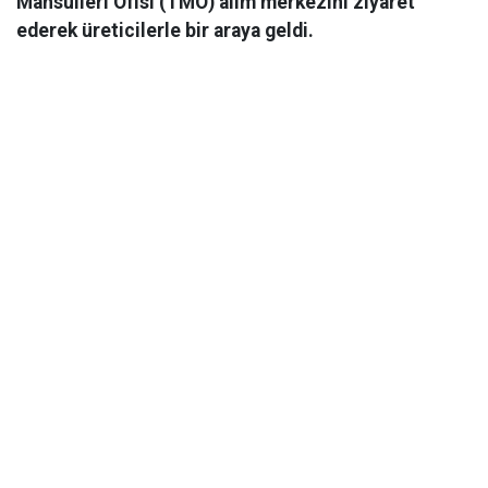
Mahsulleri Ofisi (TMO) alım merkezini ziyaret
ederek üreticilerle bir araya geldi.