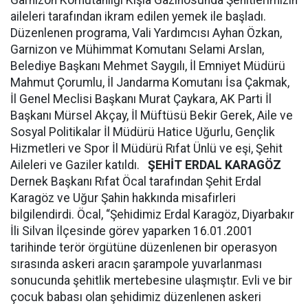
Garnizon Komutanlığı Kışla Gazinosunda Şehitlerimizin
aileleri tarafından ikram edilen yemek ile başladı.
Düzenlenen programa, Vali Yardımcısı Ayhan Özkan,
Garnizon ve Mühimmat Komutanı Selami Arslan,
Belediye Başkanı Mehmet Saygılı, İl Emniyet Müdürü
Mahmut Çorumlu, İl Jandarma Komutanı İsa Çakmak,
İl Genel Meclisi Başkanı Murat Çaykara, AK Parti İl
Başkanı Mürsel Akçay, İl Müftüsü Bekir Gerek, Aile ve
Sosyal Politikalar İl Müdürü Hatice Uğurlu, Gençlik
Hizmetleri ve Spor İl Müdürü Rıfat Ünlü ve eşi, Şehit
Aileleri ve Gaziler katıldı.
ŞEHİT ERDAL KARAGÖZ
Dernek Başkanı Rıfat Öcal tarafından Şehit Erdal
Karagöz ve Uğur Şahin hakkında misafirleri
bilgilendirdi. Öcal, “Şehidimiz Erdal Karagöz, Diyarbakır
İli Silvan İlçesinde görev yaparken 16.01.2001
tarihinde terör örgütüne düzenlenen bir operasyon
sırasında askeri aracın şarampole yuvarlanması
sonucunda şehitlik mertebesine ulaşmıştır. Evli ve bir
çocuk babası olan şehidimiz düzenlenen askeri