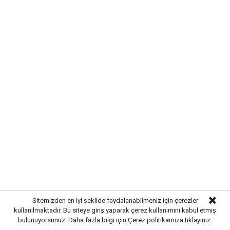
Gelişmelerden haberdar olmak
için Google News'te
Gazetekale.com'a abone olun!
HABERE
YORUM KAT
Sitemizden en iyi şekilde faydalanabilmeniz için çerezler
kullanılmaktadır. Bu siteye giriş yaparak çerez kullanımını kabul etmiş
bulunuyorsunuz. Daha fazla bilgi için
Çerez politikamıza
tıklayınız.