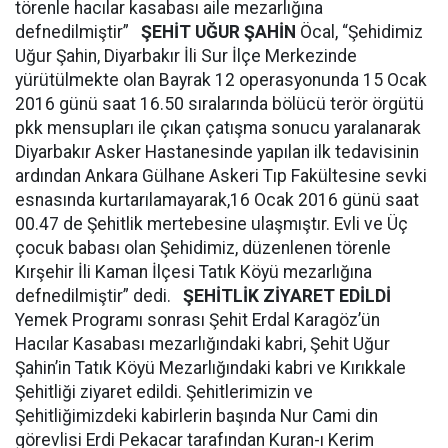
törenle hacılar kasabası aile mezarlığına
defnedilmiştir”
ŞEHİT UĞUR ŞAHİN
Öcal, “Şehidimiz
Uğur Şahin, Diyarbakır İli Sur İlçe Merkezinde
yürütülmekte olan Bayrak 12 operasyonunda 15 Ocak
2016 günü saat 16.50 sıralarında bölücü terör örgütü
pkk mensupları ile çıkan çatışma sonucu yaralanarak
Diyarbakır Asker Hastanesinde yapılan ilk tedavisinin
ardından Ankara Gülhane Askeri Tıp Fakültesine sevki
esnasında kurtarılamayarak,16 Ocak 2016 günü saat
00.47 de Şehitlik mertebesine ulaşmıştır. Evli ve Üç
çocuk babası olan Şehidimiz, düzenlenen törenle
Kırşehir İli Kaman İlçesi Tatık Köyü mezarlığına
defnedilmiştir” dedi.
ŞEHİTLİK ZİYARET EDİLDİ
Yemek Programı sonrası Şehit Erdal Karagöz’ün
Hacılar Kasabası mezarlığındaki kabri, Şehit Uğur
Şahin’in Tatık Köyü Mezarlığındaki kabri ve Kırıkkale
Şehitliği ziyaret edildi. Şehitlerimizin ve
Şehitliğimizdeki kabirlerin başında Nur Cami din
görevlisi Erdi Pekacar tarafından Kuran-ı Kerim